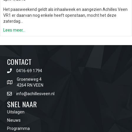
Het paasweekend geldt als inhaalweek en aangezien Achilles Veen
VR1 er daarvan nog enkele heeft openstaan, mocht het deze
zaterdag…
Lees meer...
CONTACT
0416-69 1794
Groeneweg 4
4264 RN VEEN
info@achillesveen.nl
SNEL NAAR
Uitslagen
Nieuws
Programma