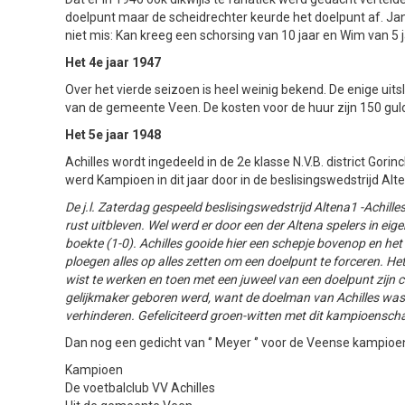
doelpunt maar de scheidrechter keurde het doelpunt af. Ja
niet mis: Kan kreeg een schorsing van 10 jaar en Wim van 5 j
Het 4e jaar 1947
Over het vierde seizoen is heel weinig bekend. De enige uit
van de gemeente Veen. De kosten voor de huur zijn 150 guld
Het 5e jaar 1948
Achilles wordt ingedeeld in de 2e klasse N.V.B. district Gor
werd Kampioen in dit jaar door in de beslisingswedstrijd Alt
De j.l. Zaterdag gespeeld beslisingswedstrijd Altena1 -Achil
rust uitbleven. Wel werd er door een der Altena spelers in ei
boekte (1-0). Achilles gooide hier een schepje bovenop en h
ploegen alles op alles zetten om een doelpunt te forceren. H
wist te werken en toen met een juweel van een doelpunt zijn 
gelijkmaker geboren werd, want de doelman van Achilles was
verhinderen. Gefeliciteerd groen-witten met dit kampioensch
Dan nog een gedicht van ‘’ Meyer ‘’ voor de Veense kampioe
Kampioen
De voetbalclub VV Achilles