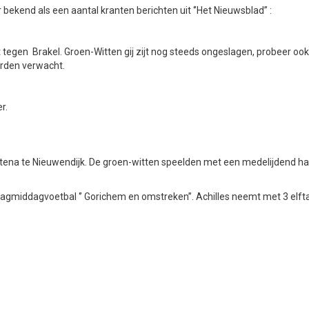
bekend als een aantal kranten berichten uit ‘’Het Nieuwsblad” :
it tegen Brakel. Groen-Witten gij zijt nog steeds ongeslagen, probeer oo
orden verwacht.
r.
ltena te Nieuwendijk. De groen-witten speelden met een medelijdend ha
agmiddagvoetbal ‘’ Gorichem en omstreken’’. Achilles neemt met 3 elfta