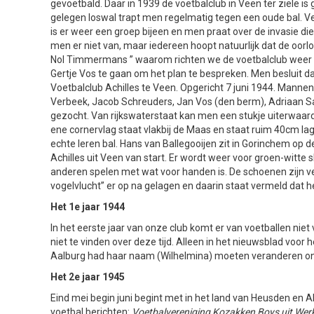
gevoetbald. Daar in 1939 de voetbalclub in Veen ter ziele 
gelegen loswal trapt men regelmatig tegen een oude bal. Veel 
is er weer een groep bijeen en men praat over de invasie d
men er niet van, maar iedereen hoopt natuurlijk dat de oorlog
Nol Timmermans ” waarom richten we de voetbalclub weer ni
Gertje Vos te gaan om het plan te bespreken. Men besluit dan
Voetbalclub Achilles te Veen. Opgericht 7 juni 1944. Mannen
Verbeek, Jacob Schreuders, Jan Vos (den berm), Adriaan Sac
gezocht. Van rijkswaterstaat kan men een stukje uiterwaard
ene cornervlag staat vlakbij de Maas en staat ruim 40cm la
echte leren bal. Hans van Ballegooijen zit in Gorinchem op 
Achilles uit Veen van start. Er wordt weer voor groen-witte s
anderen spelen met wat voor handen is. De schoenen zijn vee
vogelvlucht” er op na gelagen en daarin staat vermeld dat
Het 1e jaar 1944
In het eerste jaar van onze club komt er van voetballen niet
niet te vinden over deze tijd. Alleen in het nieuwsblad vo
Aalburg had haar naam (Wilhelmina) moeten veranderen ond
Het 2e jaar 1945
Eind mei begin juni begint met in het land van Heusden en 
voetbal berichten:
Voetbalvereniging Kozakken Boys uit Werke