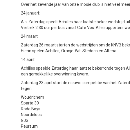
Over het zevende jaar van onze mooie club is niet veel meer 
24 januari:
A.s. Zaterdag speelt Achilles haar laatste beker wedstrijd u
Vertrek 2.30 uur per bus vanaf Cafe Vos. Alle supporters w
24 maart:
Zaterdag 26 maart starten de wedstrijden om de KNVB beke
Hierin spelen Achilles, Oranje-Wit, Stedoco en Altena.
14 april:
Achilles speelde Zaterdag haar laatste bekerronde tegen A
een gemakkelijke overwinning kwam.
Zaterdag 23 april start de nieuwe competitie van het Zaterd
tegen:
Woudrichem
Sparta 30
Roda Boys
Noordeloos
GJS
Peursum