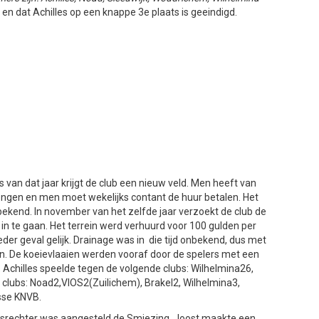
n dat Achilles op een knappe 3e plaats is geeindigd.
 van dat jaar krijgt de club een nieuw veld. Men heeft van
rengen en men moet wekelijks contant de huur betalen. Het
bekend. In november van het zelfde jaar verzoekt de club de
n te gaan. Het terrein werd verhuurd voor 100 gulden per
 ieder geval gelijk. Drainage was in die tijd onbekend, dus met
en. De koeievlaaien werden vooraf door de spelers met een
 Achilles speelde tegen de volgende clubs: Wilhelmina26,
clubs: Noad2,VIOS2(Zuilichem), Brakel2, Wilhelmina3,
sse KNVB.
heidsrechter was aangesteld de Smiezing. Joost maakte een