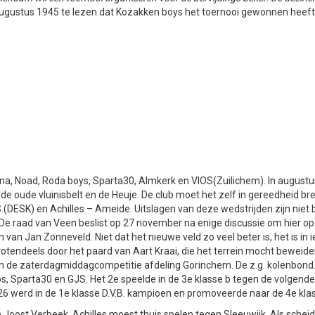
ugustus 1945 te lezen dat Kozakken boys het toernooi gewonnen heeft e
ina, Noad, Roda boys, Sparta30, Almkerk en VIOS(Zuilichem). In augustus
de oude vluinisbelt en de Heuje. De club moet het zelf in gereedheid b
(DESK) en Achilles – Ameide. Uitslagen van deze wedstrijden zijn niet 
e raad van Veen beslist op 27 november na enige discussie om hier op i
ein van Jan Zonneveld. Niet dat het nieuwe veld zo veel beter is, het is in
otendeels door het paard van Aart Kraai, die het terrein mocht beweid
an de zaterdagmiddagcompetitie afdeling Gorinchem. De z.g. kolenbond.
, Sparta30 en GJS. Het 2e speelde in de 3e klasse b tegen de volgende 
6 werd in de 1e klasse D.V.B. kampioen en promoveerde naar de 4e kla
lde Joost Verbeek. Achilles moest thuis spelen tegen Sleeuwijk. Als sc