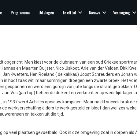
e
Programma
Uitslagen
1e elftal
Nieuws
Vereniging
dt opgericht. Men kiest voor de clubnaam van een oud Griekse sportman,
 Hannes en Maarten Duijster, Nico Jiskoot, Arie van der Velden, Dirk Kwet
ol), Jan Kwetters, Hen Roeland ( de kakkau) Joost Schreuders en Johan va
en in hoofzaak wit, maar sommigen droegen een zwarte broek. Het voet
en gespannen en werd een gordijn van jute langs de straat getrokken. 
 Jan Vos (jan fop) beheerde de keet en verkocht er op wedstijddagen ar
in 1937 werd Achilles opnieuw kampioen. Maar na dit succes brak de cr
de werkverschaffing elders te werk gesteld en bleef dan wel zes weken
auweransen en takken uit die tijd.
nog op veel plaatsen gevoetbald. Ook in oze omgeving zoal in dorpen al