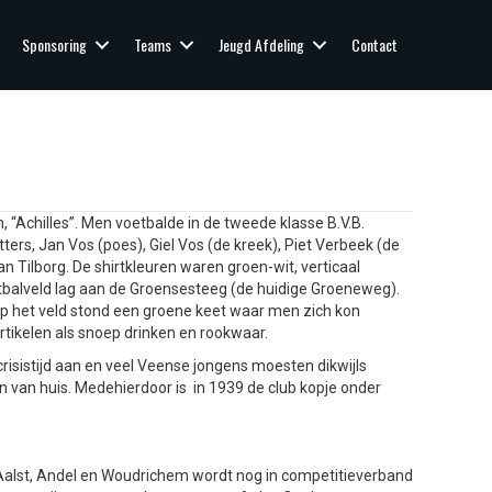
Sponsoring
Teams
Jeugd Afdeling
Contact
 “Achilles”. Men voetbalde in de tweede klasse B.V.B.
ters, Jan Vos (poes), Giel Vos (de kreek), Piet Verbeek (de
n Tilborg. De shirtkleuren waren groen-wit, verticaal
balveld lag aan de Groensesteeg (de huidige Groeneweg).
Op het veld stond een groene keet waar men zich kon
tikelen als snoep drinken en rookwaar.
isistijd aan en veel Veense jongens moesten dikwijls
 van huis. Medehierdoor is in 1939 de club kopje onder
s Aalst, Andel en Woudrichem wordt nog in competitieverband