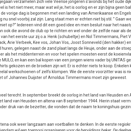
is gegaan verzamelen zich vele Veense jongeren s’avonds bij het oude di
is het niet meer, maar wat wil je; het is oorlog en er zijn bijna geen ba
ie de vorige dag is begonnen met een landing van Amerikaanse en Engels
 nu snel voorbij zal zijn. Lang staat men er echten niet bij stil. ” Gaan
et op?” Iedereen vind dit een goed idee en men besluit naar het naas
 ook die avond de club op te richten en wel onder de zelfde naar als de o
 van het eerste uur zij o.a. Henk (schubeltje) en Nol Timmermans, Piet
k, Arie Verbeek, Kee vos, Johan Vos, Joost Sonneveld (den hakker) en G
 huren, gelegen naast de zand plaat langs de Heuje, onder aan de stoe
ger als het middenterrein en voor het spelen moesten eerst de koeienv
de MULO, en kan een bal kopen van een jongen wiens vader bij UNITAS ge
hirts gekozen en de broeken zijn wit. Er is echter niets te koop. Enkelen 
lal werkschoenen of zelfs klompen. Wie de eerste voorzitter was is niet
 het of Johannes Duijster of Arnoldus Timmermans moet zijn geweest.
 veel terecht. In september breekt de oorlog in het land van Heusden en A
or het land van Heusden en altena van 8 september 1944. Hierin staat ve
er druk van de bezetter, die vonden dat de naam te koningshuis gezin
Altena ook weer langzaam aan voetballen te denken. In de eerste regio
ndam wil een toernooi organiseren voor de bervijdings beker. De deelnem