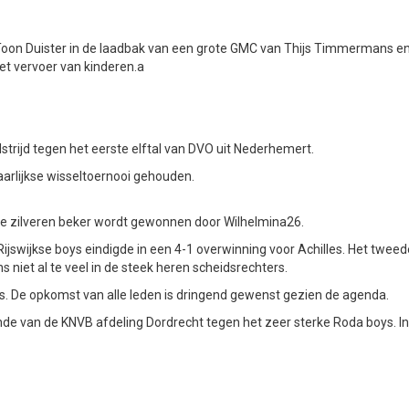
Toon Duister in de laadbak van een grote GMC van Thijs Timmermans en 
et vervoer van kinderen.a
dstrijd tegen het eerste elftal van DVO uit Nederhemert.
aarlijkse wisseltoernooi gehouden.
 De zilveren beker wordt gewonnen door Wilhelmina26.
Rijswijkse boys eindigde in een 4-1 overwinning voor Achilles. Het twe
 niet al te veel in de steek heren scheidsrechters.
os. De opkomst van alle leden is dringend gewenst gezien de agenda.
onde van de KNVB afdeling Dordrecht tegen het zeer sterke Roda boys. In