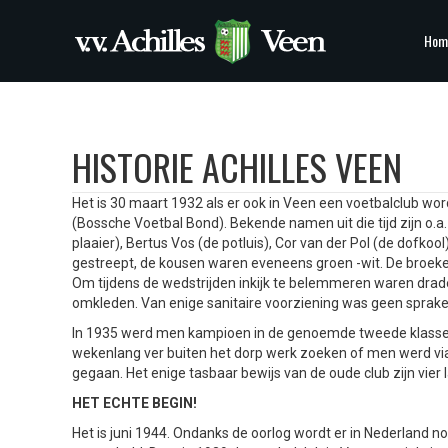
Hom
HISTORIE ACHILLES VEEN
Het is 30 maart 1932 als er ook in Veen een voetbalclub wor
(Bossche Voetbal Bond). Bekende namen uit die tijd zijn o.a.
plaaier), Bertus Vos (de potluis), Cor van der Pol (de dofko
gestreept, de kousen waren eveneens groen -wit. De broek
Om tijdens de wedstrijden inkijk te belemmeren waren drad
omkleden. Van enige sanitaire voorziening was geen sprake.
In 1935 werd men kampioen in de genoemde tweede klasse , 
wekenlang ver buiten het dorp werk zoeken of men werd via 
gegaan. Het enige tasbaar bewijs van de oude club zijn vier l
HET ECHTE BEGIN!
Het is juni 1944. Ondanks de oorlog wordt er in Nederland 