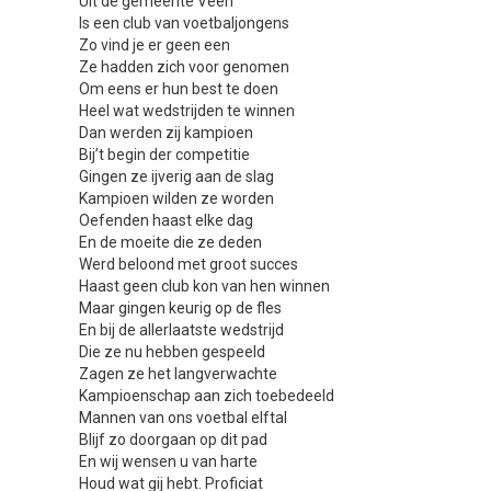
Uit de gemeente Veen
Is een club van voetbaljongens
Zo vind je er geen een
Ze hadden zich voor genomen
Om eens er hun best te doen
Heel wat wedstrijden te winnen
Dan werden zij kampioen
Bij’t begin der competitie
Gingen ze ijverig aan de slag
Kampioen wilden ze worden
Oefenden haast elke dag
En de moeite die ze deden
Werd beloond met groot succes
Haast geen club kon van hen winnen
Maar gingen keurig op de fles
En bij de allerlaatste wedstrijd
Die ze nu hebben gespeeld
Zagen ze het langverwachte
Kampioenschap aan zich toebedeeld
Mannen van ons voetbal elftal
Blijf zo doorgaan op dit pad
En wij wensen u van harte
Houd wat gij hebt. Proficiat