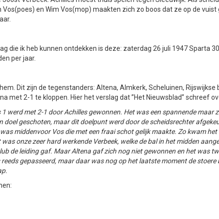
n Vos(poes) en Wim Vos(mop) maakten zich zo boos dat ze op de vuist g
aar.
slag die ik heb kunnen ontdekken is deze: zaterdag 26 juli 1947 Sparta 
en per jaar.
inchem. Dit zijn de tegenstanders: Altena, Almkerk, Scheluinen, Rijswijks
ena met 2-1 te kloppen. Hier het verslag dat ”Het Nieuwsblad” schreef ov
les 1 werd met 2-1 door Achilles gewonnen. Het was een spannende maar z
gen doel geschoten, maar dit doelpunt werd door de scheidsrechter afgekeu
et was middenvoor Vos die met een fraai schot gelijk maakte. Zo kwam het
et was onze zeer hard werkende Verbeek, welke de bal in het midden aanges
club de leiding gaf. Maar Altena gaf zich nog niet gewonnen en het was tw
 reeds gepasseerd, maar daar was nog op het laatste moment de stoere b
ap.
nen: