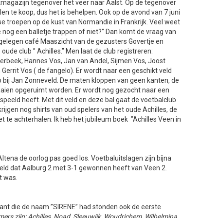
jkmagazijn tegenover het veer naar Aalst. Op de tegenover
llen te koop, dus het is behelpen. Ook op de avond van 7 juni
e troepen op de kust van Normandie in Frankrijk. Veel weet
 we nog een balletje trappen of niet?” Dan komt de vraag van
tgelegen café Maaszicht van de gezusters Govertje en
ude club ” Achilles.” Men laat de club registreren:
 Verbeek, Hannes Vos, Jan van Andel, Sijmen Vos, Joost
errit Vos ( de fangelo). Er wordt naar een geschikt veld
p bij Jan Zonneveld. De maten kloppen van geen kanten, de
laaien opgeruimt worden. Er wordt nog gezocht naar een
speeld heeft. Met dit veld en deze bal gaat de voetbalclub
krijgen nog shirts van oud spelers van het oude Achilles, de
 te achterhalen. Ik heb het jubileum boek ”Achilles Veen in
ltena de oorlog pas goed los. Voetbaluitslagen zijn bijna
rmeld dat Aalburg 2 met 3-1 gewonnen heeft van Veen 2.
t was.
krant die de naam ”SIRENE” had stonden ook de eerste
ers zijn: Achilles, Noad, Sleeuwijk, Woudrichem, Wilhelmina