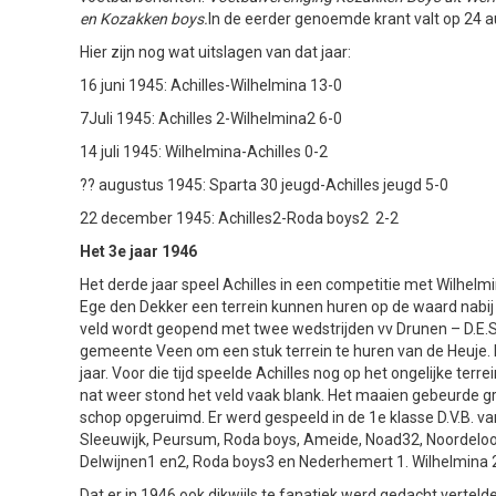
en Kozakken boys.
In de eerder genoemde krant valt op 24 a
Hier zijn nog wat uitslagen van dat jaar:
16 juni 1945: Achilles-Wilhelmina 13-0
7Juli 1945: Achilles 2-Wilhelmina2 6-0
14 juli 1945: Wilhelmina-Achilles 0-2
?? augustus 1945: Sparta 30 jeugd-Achilles jeugd 5-0
22 december 1945: Achilles2-Roda boys2 2-2
Het 3e jaar 1946
Het derde jaar speel Achilles in een competitie met Wilhelm
Ege den Dekker een terrein kunnen huren op de waard nabij 
veld wordt geopend met twee wedstrijden vv Drunen – D.E.S.
gemeente Veen om een stuk terrein te huren van de Heuje. D
jaar. Voor die tijd speelde Achilles nog op het ongelijke terr
nat weer stond het veld vaak blank. Het maaien gebeurde gr
schop opgeruimd. Er werd gespeeld in de 1e klasse D.V.B. v
Sleeuwijk, Peursum, Roda boys, Ameide, Noad32, Noordeloos
Delwijnen1 en2, Roda boys3 en Nederhemert 1. Wilhelmina 2
Dat er in 1946 ook dikwijls te fanatiek werd gedacht verte