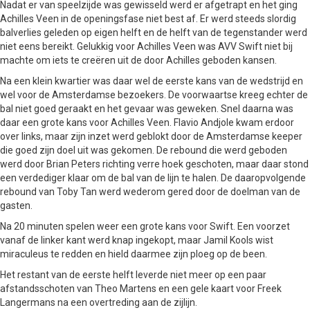
Nadat er van speelzijde was gewisseld werd er afgetrapt en het ging
Achilles Veen in de openingsfase niet best af. Er werd steeds slordig
balverlies geleden op eigen helft en de helft van de tegenstander werd
niet eens bereikt. Gelukkig voor Achilles Veen was AVV Swift niet bij
machte om iets te creëren uit de door Achilles geboden kansen.
Na een klein kwartier was daar wel de eerste kans van de wedstrijd en
wel voor de Amsterdamse bezoekers. De voorwaartse kreeg echter de
bal niet goed geraakt en het gevaar was geweken. Snel daarna was
daar een grote kans voor Achilles Veen. Flavio Andjole kwam erdoor
over links, maar zijn inzet werd geblokt door de Amsterdamse keeper
die goed zijn doel uit was gekomen. De rebound die werd geboden
werd door Brian Peters richting verre hoek geschoten, maar daar stond
een verdediger klaar om de bal van de lijn te halen. De daaropvolgende
rebound van Toby Tan werd wederom gered door de doelman van de
gasten.
Na 20 minuten spelen weer een grote kans voor Swift. Een voorzet
vanaf de linker kant werd knap ingekopt, maar Jamil Kools wist
miraculeus te redden en hield daarmee zijn ploeg op de been.
Het restant van de eerste helft leverde niet meer op een paar
afstandsschoten van Theo Martens en een gele kaart voor Freek
Langermans na een overtreding aan de zijlijn.