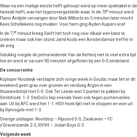
Waar na een matige eerste helft gehoopt werd op meer spektakel in de
e
tweede helft, was het tegenovergestelde waar. In de 70
minuut werd
Flavio Andjole vervangen door Niek Wilborts en 5 minuten later mocht
Kees Schellekens nog invallen. Voor hem ging Ayden Kuipers eraf.
e
In de 77
minuut kreeg Swift het toch nog voor elkaar een kans te
creëren maar ook hier stond Jamil Kools een Amsterdamse treffer in
de weg.
Gelukkig voegde de prima leidende Van de Ketterij niet te veel extra tijd
toe en werd er na ruim 90 minuten afgefloten bij een 0-0 eindstand.
De concurrentie
Koploper Noodwijk verstapte zich vorige week in Gouda, maar liet er dit
weekend geen gras over groeien en versloeg Argon in een
thuiswedstrijd met 5-0. Ook Ter Leede wist 3 punten te pakken bij
Smitshoek: 1-3. SteDoCo liep evenals Veen ook tegen puntenverlies
aan. Uit bij AFC werd het 1-1. HSV Hoek lijkt niet te stoppen en won uit
bij Rijnvogels met 1-3.
Overige uitslagen: Nootdorp – Rijsoord 0-0, Zwaluwen – FC
s’Gravenzande 2-5, RVVH – Jodan Boys 0-3
Volgende week