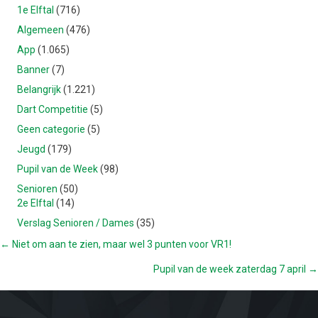
1e Elftal
(716)
Algemeen
(476)
App
(1.065)
Banner
(7)
Belangrijk
(1.221)
Dart Competitie
(5)
Geen categorie
(5)
Jeugd
(179)
Pupil van de Week
(98)
Senioren
(50)
2e Elftal
(14)
Verslag Senioren / Dames
(35)
POSTS
← Niet om aan te zien, maar wel 3 punten voor VR1!
Pupil van de week zaterdag 7 april →
NAVIGATION