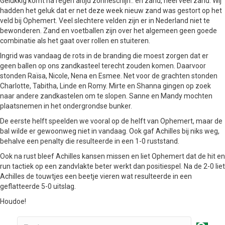
Gelukkig komt na regen altijd zonneschijn.. en zand, heel veel zand. Wij
hadden het geluk dat er net deze week nieuw zand was gestort op het
veld bij Ophemert. Veel slechtere velden zijn er in Nederland niet te
bewonderen. Zand en voetballen zijn over het algemeen geen goede
combinatie als het gaat over rollen en stuiteren.
Ingrid was vandaag de rots in de branding die moest zorgen dat er
geen ballen op ons zandkasteel terecht zouden komen. Daarvoor
stonden Raïsa, Nicole, Nena en Esmee. Net voor de grachten stonden
Charlotte, Tabitha, Linde en Romy. Mirte en Shanna gingen op zoek
naar andere zandkastelen om te slopen. Sanne en Mandy mochten
plaatsnemen in het ondergrondse bunker.
De eerste helft speelden we vooral op de helft van Ophemert, maar de
bal wilde er gewoonweg niet in vandaag. Ook gaf Achilles bij niks weg,
behalve een penalty die resulteerde in een 1-0 ruststand.
Ook na rust bleef Achilles kansen missen en liet Ophemert dat de hit en
run tactiek op een zandvlakte beter werkt dan positiespel. Na de 2-0 liet
Achilles de touwtjes een beetje vieren wat resulteerde in een
geflatteerde 5-0 uitslag.
Houdoe!