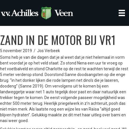
ZAND IN DE MOTOR BIJ VR1
5 november 2019
/
Jos Verbeek
Soms heb je van die dagen dat je al weet dat je niet helemaal in vorm
bent voordat je op het veld staat. Zo stond Nena een uur te vroeg op
het voetbalveld en stond Charlotte op de rest te wachten terwijl de rest
5 meter verderop stond. Doorstond Sanne doodsangsten op die enge
brug. “in het donker lijken die rode lampen net dino’s die je laseren,
doodeng” (Sanne 2019). Om vervolgens uit te komen bij een
landweggetje waar net 1 auto tegelijk door past en daar natuurlijk een
trekker tegen te komen. De eerst volgende passeer mogelijkheid was
echter 500 meter terug. Heerlijk priegelwerk in z’n achteruit, pooh das
niet mien merk. Als laatste nog een wijze les van Raïsa “altijd goed
blijven hydraten”. Gelukkig maakte ze dit met haar uitleg over bami en
nasi weer goed.