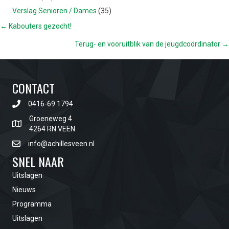
Verslag Senioren / Dames
(35)
POSTS
← Kabouters gezocht!
Terug- en vooruitblik van de jeugdcoördinator →
NAVIGATION
CONTACT
0416-69 1794
Groeneweg 4
4264 RN VEEN
info@achillesveen.nl
SNEL NAAR
Uitslagen
Nieuws
Programma
Uitslagen