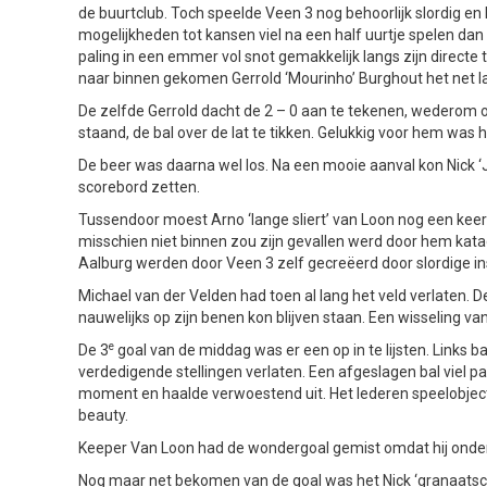
de buurtclub. Toch speelde Veen 3 nog behoorlijk slordig en 
mogelijkheden tot kansen viel na een half uurtje spelen dan
paling in een emmer vol snot gemakkelijk langs zijn directe 
naar binnen gekomen Gerrold ‘Mourinho’ Burghout het net la
De zelfde Gerrold dacht de 2 – 0 aan te tekenen, wederom op 
staand, de bal over de lat te tikken. Gelukkig voor hem was 
De beer was daarna wel los. Na een mooie aanval kon Nick 
scorebord zetten.
Tussendoor moest Arno ‘lange sliert’ van Loon nog een kee
misschien niet binnen zou zijn gevallen werd door hem katac
Aalburg werden door Veen 3 zelf gecreëerd door slordige in
Michael van der Velden had toen al lang het veld verlaten. D
nauwelijks op zijn benen kon blijven staan. Een wisseling va
e
De 3
goal van de middag was er een op in te lijsten. Links
verdedigende stellingen verlaten. Een afgeslagen bal viel pa
moment en haalde verwoestend uit. Het lederen speelobject
beauty.
Keeper Van Loon had de wondergoal gemist omdat hij ondert
Nog maar net bekomen van de goal was het Nick ‘granaatsc