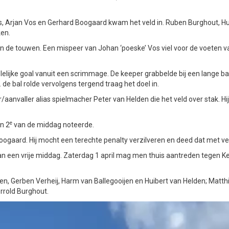
, Arjan Vos en Gerhard Boogaard kwam het veld in. Ruben Burghout, Hu
en.
n de touwen. Een mispeer van Johan ‘poeske’ Vos viel voor de voeten v
lijke goal vanuit een scrimmage. De keeper grabbelde bij een lange ba
 de bal rolde vervolgens tergend traag het doel in.
nvaller alias spielmacher Peter van Helden die het veld over stak. Hi
e
n 2
van de middag noteerde.
oogaard. Hij mocht een terechte penalty verzilveren en deed dat met ve
een vrije middag. Zaterdag 1 april mag men thuis aantreden tegen Ke
en, Gerben Verheij, Harm van Ballegooijen en Huibert van Helden; Matthi
rrold Burghout.