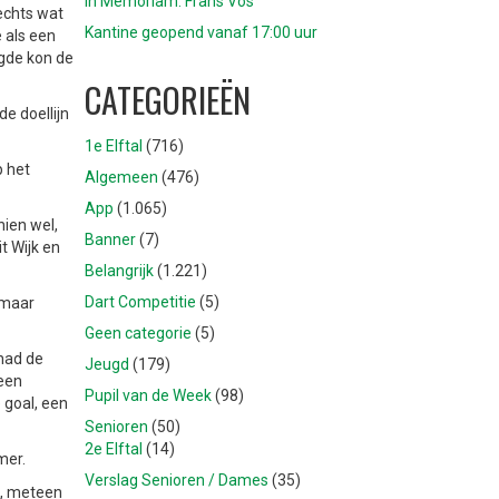
In Memoriam: Frans Vos
rechts wat
Kantine geopend vanaf 17:00 uur
 als een
lgde kon de
CATEGORIEËN
e doellijn
1e Elftal
(716)
p het
Algemeen
(476)
App
(1.065)
ien wel,
Banner
(7)
t Wijk en
Belangrijk
(1.221)
Dart Competitie
(5)
 maar
Geen categorie
(5)
 had de
Jeugd
(179)
geen
Pupil van de Week
(98)
 goal, een
Senioren
(50)
2e Elftal
(14)
mer.
Verslag Senioren / Dames
(35)
n, meteen