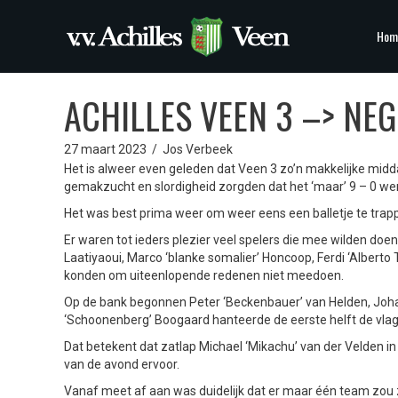
Hom
ACHILLES VEEN 3 –> NE
27 maart 2023
/
Jos Verbeek
Het is alweer even geleden dat Veen 3 zo’n makkelijke midd
gemakzucht en slordigheid zorgden dat het ‘maar’ 9 – 0 wer
Het was best prima weer om weer eens een balletje te trap
Er waren tot ieders plezier veel spelers die mee wilden doe
Laatiyaoui, Marco ‘blanke somalier’ Honcoop, Ferdi ‘Alberto 
konden om uiteenlopende redenen niet meedoen.
Op de bank begonnen Peter ‘Beckenbauer’ van Helden, Johan 
‘Schoonenberg’ Boogaard hanteerde de eerste helft de vlag
Dat betekent dat zatlap Michael ‘Mikachu’ van der Velden in
van de avond ervoor.
Vanaf meet af aan was duidelijk dat er maar één team zou z