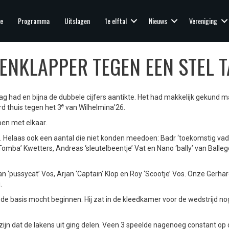
e
Programma
Uitslagen
1e elftal
Nieuws
Vereniging
GENKLAPPER TEGEN EEN STEL 
ag had en bijna de dubbele cijfers aantikte. Het had makkelijk gekund m
e
d thuis tegen het 3
van Wilhelmina’26.
pen met elkaar.
n. Helaas ook een aantal die niet konden meedoen: Badr ‘toekomstig vad
Tomba’ Kwetters, Andreas ‘sleutelbeentje’ Vat en Nano ‘bally’ van Balleg
‘pussycat’ Vos, Arjan ‘Captain’ Klop en Roy ‘Scootje’ Vos. Onze Gerha
.
 de basis mocht beginnen. Hij zat in de kleedkamer voor de wedstrijd no
ijn dat de lakens uit ging delen. Veen 3 speelde nagenoeg constant op 