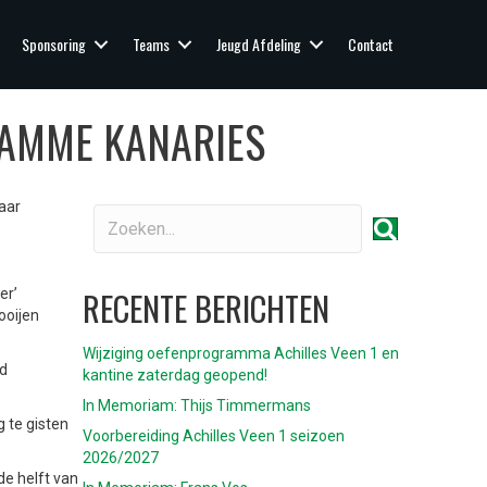
Sponsoring
Teams
Jeugd Afdeling
Contact
TAMME KANARIES
aar
RECENTE BERICHTEN
er’
ooijen
Wijziging oefenprogramma Achilles Veen 1 en
rd
kantine zaterdag geopend!
In Memoriam: Thijs Timmermans
g te gisten
Voorbereiding Achilles Veen 1 seizoen
2026/2027
de helft van