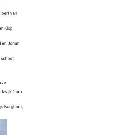
ibert van
an Klop
l en Johan
j schoot
rve.
rkwijk 4 om
js Burghout,