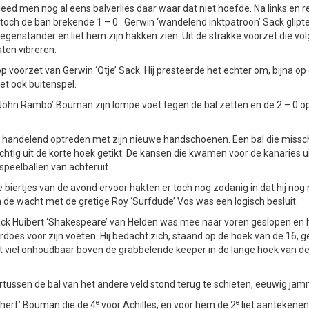
leed men nog al eens balverlies daar waar dat niet hoefde. Na links en 
 toch de ban brekende 1 – 0 . Gerwin ‘wandelend inktpatroon’ Sack glipte
tegenstander en liet hem zijn hakken zien. Uit de strakke voorzet die vo
ten vibreren.
voorzet van Gerwin ‘Qtje’ Sack. Hij presteerde het echter om, bijna op d
het ook buitenspel.
‘John Rambo’ Bouman zijn lompe voet tegen de bal zetten en de 2 – 0 o
r handelend optreden met zijn nieuwe handschoenen. Een bal die missch
htig uit de korte hoek getikt. De kansen die kwamen voor de kanaries ui
speelballen van achteruit.
e biertjes van de avond ervoor hakten er toch nog zodanig in dat hij nog
n de wacht met de gretige Roy ‘Surfdude’ Vos was een logisch besluit.
 back Huibert ‘Shakespeare’ van Helden was mee naar voren geslopen en
rdoes voor zijn voeten. Hij bedacht zich, staand op de hoek van de 16, 
 viel onhoudbaar boven de grabbelende keeper in de lange hoek van de
ussen de bal van het andere veld stond terug te schieten, eeuwig jam
e
e
herf’ Bouman die de 4
voor Achilles, en voor hem de 2
liet aantekene