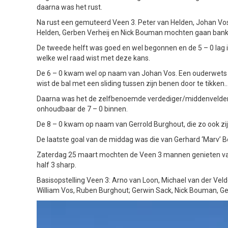
daarna was het rust.
Na rust een gemuteerd Veen 3. Peter van Helden, Johan Vos
Helden, Gerben Verheij en Nick Bouman mochten gaan bank
De tweede helft was goed en wel begonnen en de 5 – 0 lag i
welke wel raad wist met deze kans.
De 6 – 0 kwam wel op naam van Johan Vos. Een ouderwets le
wist de bal met een sliding tussen zijn benen door te tikken…
Daarna was het de zelfbenoemde verdediger/middenvelder/aa
onhoudbaar de 7 – 0 binnen.
De 8 – 0 kwam op naam van Gerrold Burghout, die zo ook zij
De laatste goal van de middag was die van Gerhard ‘Marv’ B
Zaterdag 25 maart mochten de Veen 3 mannen genieten van 
half 3 sharp.
Basisopstelling Veen 3: Arno van Loon, Michael van der Veld
William Vos, Ruben Burghout; Gerwin Sack, Nick Bouman, Ge
Videospeler