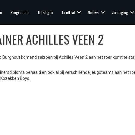
e
Programma
Uitslagen
1e elftal
Nieuws
Vereniging
INER ACHILLES VEEN 2
Burghout komend seizoen bij Achilles Veen 2 aan het roer komt te staan
trainersdiploma behaald en ook al bij verschillende jeugdteams aan het ro
g Kozakken Boys.