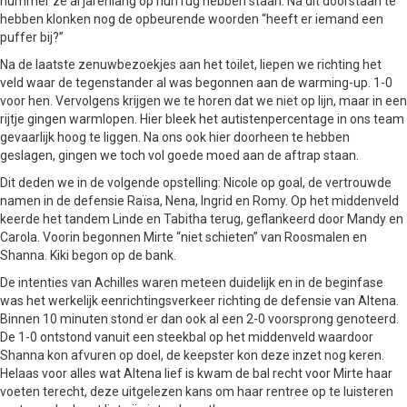
nummer ze al jarenlang op hun rug hebben staan. Na dit doorstaan te
hebben klonken nog de opbeurende woorden “heeft er iemand een
puffer bij?”
Na de laatste zenuwbezoekjes aan het toilet, liepen we richting het
veld waar de tegenstander al was begonnen aan de warming-up. 1-0
voor hen. Vervolgens krijgen we te horen dat we niet op lijn, maar in een
rijtje gingen warmlopen. Hier bleek het autistenpercentage in ons team
gevaarlijk hoog te liggen. Na ons ook hier doorheen te hebben
geslagen, gingen we toch vol goede moed aan de aftrap staan.
Dit deden we in de volgende opstelling: Nicole op goal, de vertrouwde
namen in de defensie Raïsa, Nena, Ingrid en Romy. Op het middenveld
keerde het tandem Linde en Tabitha terug, geflankeerd door Mandy en
Carola. Voorin begonnen Mirte “niet schieten” van Roosmalen en
Shanna. Kiki begon op de bank.
De intenties van Achilles waren meteen duidelijk en in de beginfase
was het werkelijk eenrichtingsverkeer richting de defensie van Altena.
Binnen 10 minuten stond er dan ook al een 2-0 voorsprong genoteerd.
De 1-0 ontstond vanuit een steekbal op het middenveld waardoor
Shanna kon afvuren op doel, de keepster kon deze inzet nog keren.
Helaas voor alles wat Altena lief is kwam de bal recht voor Mirte haar
voeten terecht, deze uitgelezen kans om haar rentree op te luisteren