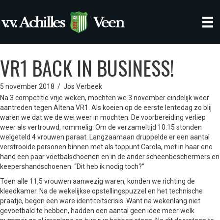
VR1 BACK IN BUSINESS!
5 november 2018
/
Jos Verbeek
Na 3 competitie vrije weken, mochten we 3 november eindelijk weer
aantreden tegen Altena VR1. Als koeien op de eerste lentedag zo blij
waren we dat we de wei weer in mochten. De voorbereiding verliep
weer als vertrouwd, rommelig. Om de verzameltijd 10:15 stonden
welgeteld 4 vrouwen paraat. Langzaamaan druppelde er een aantal
verstrooide personen binnen met als toppunt Carola, met in haar ene
hand een paar voetbalschoenen en in de ander scheenbeschermers en
keepershandschoenen. “Dit heb ik nodig toch?”
Toen alle 11,5 vrouwen aanwezig waren, konden we richting de
kleedkamer. Na de wekelijkse opstellingspuzzel en het technische
praatje, begon een ware identiteitscrisis. Want na wekenlang niet
gevoetbald te hebben, hadden een aantal geen idee meer welk