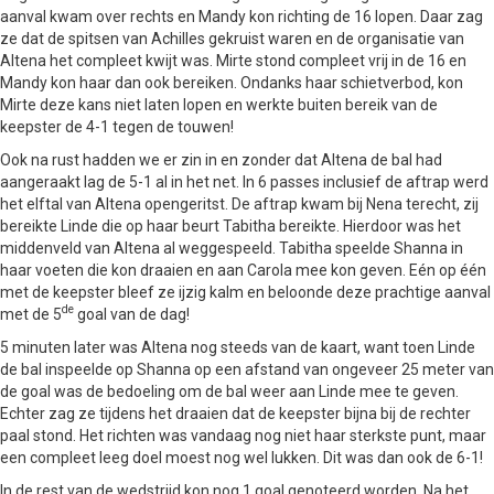
aanval kwam over rechts en Mandy kon richting de 16 lopen. Daar zag
ze dat de spitsen van Achilles gekruist waren en de organisatie van
Altena het compleet kwijt was. Mirte stond compleet vrij in de 16 en
Mandy kon haar dan ook bereiken. Ondanks haar schietverbod, kon
Mirte deze kans niet laten lopen en werkte buiten bereik van de
keepster de 4-1 tegen de touwen!
Ook na rust hadden we er zin in en zonder dat Altena de bal had
aangeraakt lag de 5-1 al in het net. In 6 passes inclusief de aftrap werd
het elftal van Altena opengeritst. De aftrap kwam bij Nena terecht, zij
bereikte Linde die op haar beurt Tabitha bereikte. Hierdoor was het
middenveld van Altena al weggespeeld. Tabitha speelde Shanna in
haar voeten die kon draaien en aan Carola mee kon geven. Eén op één
met de keepster bleef ze ijzig kalm en beloonde deze prachtige aanval
de
met de 5
goal van de dag!
5 minuten later was Altena nog steeds van de kaart, want toen Linde
de bal inspeelde op Shanna op een afstand van ongeveer 25 meter van
de goal was de bedoeling om de bal weer aan Linde mee te geven.
Echter zag ze tijdens het draaien dat de keepster bijna bij de rechter
paal stond. Het richten was vandaag nog niet haar sterkste punt, maar
een compleet leeg doel moest nog wel lukken. Dit was dan ook de 6-1!
In de rest van de wedstrijd kon nog 1 goal genoteerd worden. Na het