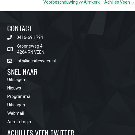
Voorbeschouwing vv Almkerk – Achilles Veen →
NAVIGATION
CONTACT
0416-69 1794
Groeneweg 4
4264 RN VEEN
info@achillesveen.nl
SNEL NAAR
Uitslagen
Nieuws
Programma
Uitslagen
Webmail
Admin Login
ACHILLES VEEN TWITTER