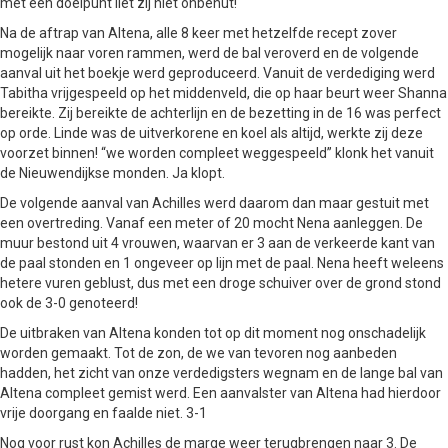
met een doelpunt liet zij niet onbenut!
Na de aftrap van Altena, alle 8 keer met hetzelfde recept zover
mogelijk naar voren rammen, werd de bal veroverd en de volgende
aanval uit het boekje werd geproduceerd. Vanuit de verdediging werd
Tabitha vrijgespeeld op het middenveld, die op haar beurt weer Shanna
bereikte. Zij bereikte de achterlijn en de bezetting in de 16 was perfect
op orde. Linde was de uitverkorene en koel als altijd, werkte zij deze
voorzet binnen! “we worden compleet weggespeeld” klonk het vanuit
de Nieuwendijkse monden. Ja klopt.
De volgende aanval van Achilles werd daarom dan maar gestuit met
een overtreding. Vanaf een meter of 20 mocht Nena aanleggen. De
muur bestond uit 4 vrouwen, waarvan er 3 aan de verkeerde kant van
de paal stonden en 1 ongeveer op lijn met de paal. Nena heeft weleens
hetere vuren geblust, dus met een droge schuiver over de grond stond
ook de 3-0 genoteerd!
De uitbraken van Altena konden tot op dit moment nog onschadelijk
worden gemaakt. Tot de zon, de we van tevoren nog aanbeden
hadden, het zicht van onze verdedigsters wegnam en de lange bal van
Altena compleet gemist werd. Een aanvalster van Altena had hierdoor
vrije doorgang en faalde niet. 3-1
Nog voor rust kon Achilles de marge weer terugbrengen naar 3. De