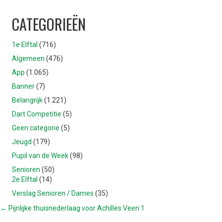
CATEGORIEËN
1e Elftal
(716)
Algemeen
(476)
App
(1.065)
Banner
(7)
Belangrijk
(1.221)
Dart Competitie
(5)
Geen categorie
(5)
Jeugd
(179)
Pupil van de Week
(98)
Senioren
(50)
2e Elftal
(14)
Verslag Senioren / Dames
(35)
POSTS
← Pijnlijke thuisnederlaag voor Achilles Veen 1