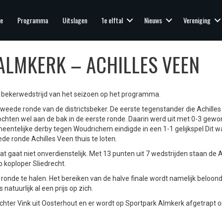
e
Programma
Uitslagen
1e elftal
Nieuws
Vereniging
LMKERK – ACHILLES VEEN
e bekerwedstrijd van het seizoen op het programma.
weede ronde van de districtsbeker. De eerste tegenstander die Achilles
chten wel aan de bak in de eerste ronde. Daarin werd uit met 0-3 gewo
ntelijke derby tegen Woudrichem eindigde in een 1-1 gelijkspel Dit w
 ronde Achilles Veen thuis te loten.
t gaat niet onverdienstelijk. Met 13 punten uit 7 wedstrijden staan de
 koploper Sliedrecht.
 ronde te halen. Het bereiken van de halve finale wordt namelijk beloon
tuurlijk al een prijs op zich.
echter Vink uit Oosterhout en er wordt op Sportpark Almkerk afgetrapt o