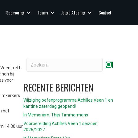
Sponsoring
Teams
Jeugd Afdeling
Contact
 Veen treft
nnen bij
as voor
RECENTE BERICHTEN
 Almkerkers
Wijziging oefenprogramma Achilles Veen 1 en
kantine zaterdag geopend!
d met
In Memoriam: Thijs Timmermans
Voorbereiding Achilles Veen 1 seizoen
m 14:30 uur.
2026/2027