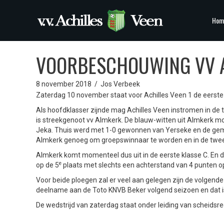
Hom
VOORBESCHOUWING VV A
8 november 2018
/
Jos Verbeek
Zaterdag 10 november staat voor Achilles Veen 1 de eerst
Als hoofdklasser zijnde mag Achilles Veen instromen in de t
is streekgenoot vv Almkerk. De blauw-witten uit Almkerk mo
Jeka. Thuis werd met 1-0 gewonnen van Yerseke en de gemee
Almkerk genoeg om groepswinnaar te worden en in de tweede
Almkerk komt momenteel dus uit in de eerste klasse C. En da
e
op de 5
plaats met slechts een achterstand van 4 punten op
Voor beide ploegen zal er veel aan gelegen zijn de volgende
deelname aan de Toto KNVB Beker volgend seizoen en dat is na
De wedstrijd van zaterdag staat onder leiding van scheidsr