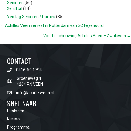
Senioren
(50)
2e Elftal
(14)
Verslag Senioren / Dames
(35)
POSTS
← Achilles Veen verliest in Rotterdam van SC Feyenoord
Voorbeschouwing Achilles Veen – Zwaluwen →
NAVIGATION
CONTACT
0416-69 1794
Groeneweg 4
4264 RN VEEN
info@achillesveen.nl
SNEL NAAR
Uitslagen
Nieuws
Programma