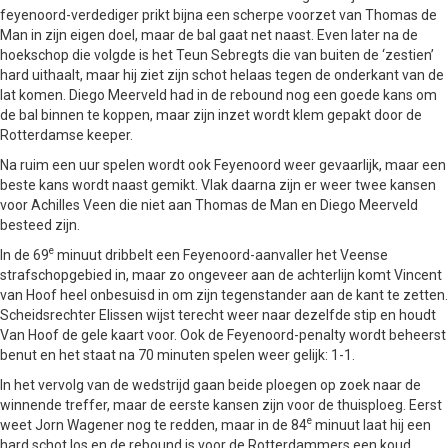
feyenoord-verdediger prikt bijna een scherpe voorzet van Thomas de
Man in zijn eigen doel, maar de bal gaat net naast. Even later na de
hoekschop die volgde is het Teun Sebregts die van buiten de ‘zestien’
hard uithaalt, maar hij ziet zijn schot helaas tegen de onderkant van de
lat komen. Diego Meerveld had in de rebound nog een goede kans om
de bal binnen te koppen, maar zijn inzet wordt klem gepakt door de
Rotterdamse keeper.
Na ruim een uur spelen wordt ook Feyenoord weer gevaarlijk, maar een
beste kans wordt naast gemikt. Vlak daarna zijn er weer twee kansen
voor Achilles Veen die niet aan Thomas de Man en Diego Meerveld
besteed zijn.
e
In de 69
minuut dribbelt een Feyenoord-aanvaller het Veense
strafschopgebied in, maar zo ongeveer aan de achterlijn komt Vincent
van Hoof heel onbesuisd in om zijn tegenstander aan de kant te zetten.
Scheidsrechter Elissen wijst terecht weer naar dezelfde stip en houdt
Van Hoof de gele kaart voor. Ook de Feyenoord-penalty wordt beheerst
benut en het staat na 70 minuten spelen weer gelijk: 1-1.
In het vervolg van de wedstrijd gaan beide ploegen op zoek naar de
winnende treffer, maar de eerste kansen zijn voor de thuisploeg. Eerst
e
weet Jorn Wagener nog te redden, maar in de 84
minuut laat hij een
hard schot los en de rebound is voor de Rotterdammers een koud