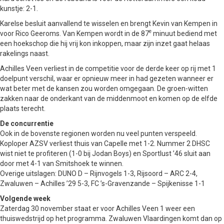
kunstje: 2-1.
Karelse besluit aanvallend te wisselen en brengt Kevin van Kempen in
e
voor Rico Geeroms. Van Kempen wordt in de 87
minuut bediend met
een hoekschop die hij vrij kon inkoppen, maar zijn inzet gaat helaas
rakelings naast.
Achilles Veen verliest in de competitie voor de derde keer op rij met 1
doelpunt verschil, waar er opnieuw meer in had gezeten wanneer er
wat beter met de kansen zou worden omgegaan. De groen-witten
zakken naar de onderkant van de middenmoot en komen op de elfde
plaats terecht.
De concurrentie
Ook in de bovenste regionen worden nu veel punten verspeeld.
Koploper AZSV verliest thuis van Capelle met 1-2. Nummer 2 DHSC
wist niet te profiteren (1-0 bij Jodan Boys) en Sportlust ’46 sluit aan
door met 4-1 van Smitshoek te winnen.
Overige uitslagen: DUNO D – Rijnvogels 1-3, Rijsoord – ARC 2-4,
Zwaluwen – Achilles ’29 5-3, FC ’s-Gravenzande – Spijkenisse 1-1
Volgende week
Zaterdag 30 november staat er voor Achilles Veen 1 weer een
thuiswedstrijd op het programma. Zwaluwen Vlaardingen komt dan op