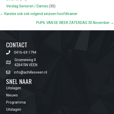
Verslag Senioren / Dames
(35)
POSTS
← Karelse ook ook volgend seizoen hoofdtrainer
PUPIL VAN DE WEEK ZATERDAG 30 November →
NAVIGATION
CONTACT
0416-69 1794
Groeneweg 4
4264 RN VEEN
info@achillesveen.nl
SNEL NAAR
Uitslagen
Nieuws
Programma
Uitslagen