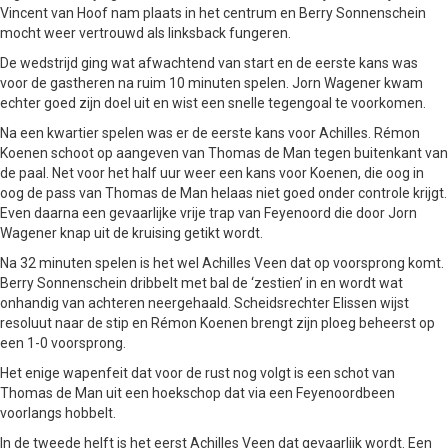
Vincent van Hoof nam plaats in het centrum en Berry Sonnenschein
mocht weer vertrouwd als linksback fungeren.
De wedstrijd ging wat afwachtend van start en de eerste kans was
voor de gastheren na ruim 10 minuten spelen. Jorn Wagener kwam
echter goed zijn doel uit en wist een snelle tegengoal te voorkomen.
Na een kwartier spelen was er de eerste kans voor Achilles. Rémon
Koenen schoot op aangeven van Thomas de Man tegen buitenkant van
de paal. Net voor het half uur weer een kans voor Koenen, die oog in
oog de pass van Thomas de Man helaas niet goed onder controle krijgt.
Even daarna een gevaarlijke vrije trap van Feyenoord die door Jorn
Wagener knap uit de kruising getikt wordt.
Na 32 minuten spelen is het wel Achilles Veen dat op voorsprong komt.
Berry Sonnenschein dribbelt met bal de ‘zestien’ in en wordt wat
onhandig van achteren neergehaald. Scheidsrechter Elissen wijst
resoluut naar de stip en Rémon Koenen brengt zijn ploeg beheerst op
een 1-0 voorsprong.
Het enige wapenfeit dat voor de rust nog volgt is een schot van
Thomas de Man uit een hoekschop dat via een Feyenoordbeen
voorlangs hobbelt.
In de tweede helft is het eerst Achilles Veen dat gevaarlijk wordt. Een