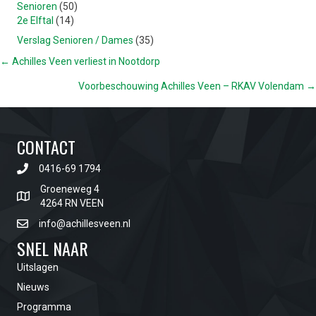
Senioren
(50)
2e Elftal
(14)
Verslag Senioren / Dames
(35)
POSTS
← Achilles Veen verliest in Nootdorp
Voorbeschouwing Achilles Veen – RKAV Volendam →
NAVIGATION
CONTACT
0416-69 1794
Groeneweg 4
4264 RN VEEN
info@achillesveen.nl
SNEL NAAR
Uitslagen
Nieuws
Programma