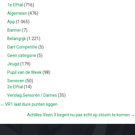
1e Elftal
(716)
Algemeen
(476)
App
(1.065)
Banner
(7)
Belangrijk
(1.221)
Dart Competitie
(5)
Geen categorie
(5)
Jeugd
(179)
Pupil van de Week
(98)
Senioren
(50)
2e Elftal
(14)
Verslag Senioren / Dames
(35)
POSTS
← VR1 laat dure punten liggen
Achilles Veen 3 begint nu pas echt op stoom te komen →
NAVIGATION