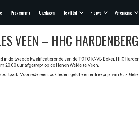
e
Programma
Uitslagen
1e elftal
Nieuws
Vereniging
LES VEEN – HHC HARDENBERG
rijd in de tweede kwalificatieronde van de TOTO KNVB Beker. HHC Harde
om 20.00 uur afgetrapt op de Hanen Weide te Veen.
portpark. Voor iedereen, ook leden, geldt een entreeprijs van €5,-. Gelie