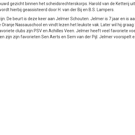
ouwd gezicht binnen het scheidsrechterskorps. Harold van de Ketterij ui
ordt hierbij geassisteerd door H. van der Bij en B.S. Lampers.
jn. De beurt is deze keer aan Jelmer Schouten. Jelmer is 7 jaar en is aa
e Oranje Nassauschool en vindt lezen het leukste vak. Later wil hij gra
avoriete clubs zijn PSV en Achilles Veen. Jelmer heeft veel favoriete voet
 Veen zijn zijn favorieten Sen Aerts en Sem van der Pijl. Jelmer voorspelt 