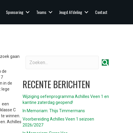
Sponsoring
Teams
Jeugd Afdeling
Contact
p zoek gaan
n de
17
RECENTE BERICHTEN
n in de
t lege
Wijziging oefenprogramma Achilles Veen 1 en
kantine zaterdag geopend!
k een
klasse C
In Memoriam: Thijs Timmermans
 te winnen.
Voorbereiding Achilles Veen 1 seizoen
en. Achilles
2026/2027