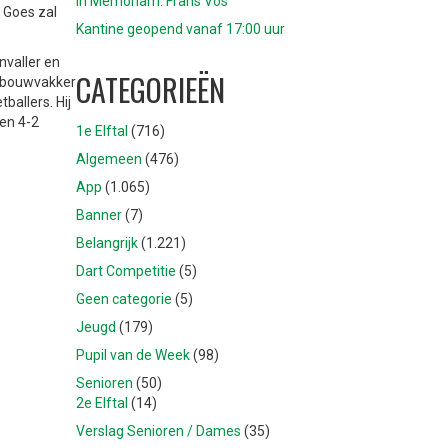
In Memoriam: Frans Vos
t Goes zal
Kantine geopend vanaf 17:00 uur
nvaller en
CATEGORIEËN
ag bouwvakker
ballers. Hij
een 4-2
1e Elftal
(716)
Algemeen
(476)
App
(1.065)
Banner
(7)
Belangrijk
(1.221)
Dart Competitie
(5)
Geen categorie
(5)
Jeugd
(179)
Pupil van de Week
(98)
Senioren
(50)
2e Elftal
(14)
Verslag Senioren / Dames
(35)