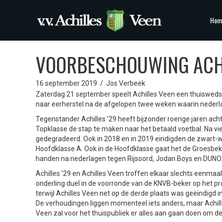
Hom
VOORBESCHOUWING ACHIL
16 september 2019
/
Jos Verbeek
Zaterdag 21 september speelt Achilles Veen een thuiswedst
naar eerherstel na de afgelopen twee weken waarin neder
Tegenstander Achilles ’29 heeft bijzonder roerige jaren ac
Topklasse de stap te maken naar het betaald voetbal. Na vier
gedegradeerd. Ook in 2018 en in 2019 eindigden de zwart-wi
Hoofdklasse A. Ook in de Hoofdklasse gaat het de Groesbeker
handen na nederlagen tegen Rijsoord, Jodan Boys en DUNO
Achilles ’29 en Achilles Veen troffen elkaar slechts eenmaa
onderling duel in de voorronde van de KNVB-beker op het 
terwijl Achilles Veen net op de derde plaats was geëindigd 
De verhoudingen liggen momenteel iets anders, maar Achille
Veen zal voor het thuispubliek er alles aan gaan doen om d