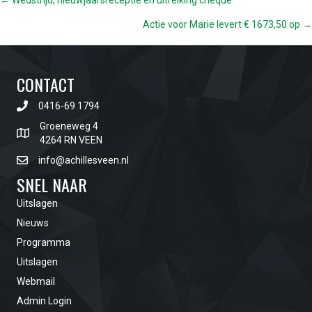
POSTS
← Wedstrijd, nieuwjaarsreceptie en uitreiking cheque
Actie voor Marie levert € 1673,50 op →
NAVIGATION
CONTACT
0416-69 1794
Groeneweg 4
4264 RN VEEN
info@achillesveen.nl
SNEL NAAR
Uitslagen
Nieuws
Programma
Uitslagen
Webmail
Admin Login