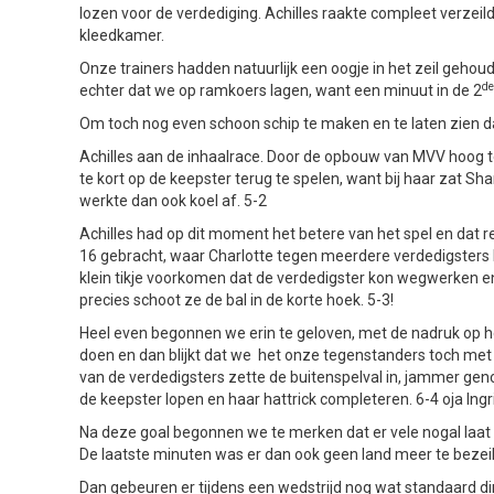
lozen voor de verdediging. Achilles raakte compleet verzeil
kleedkamer.
Onze trainers hadden natuurlijk een oogje in het zeil gehou
de
echter dat we op ramkoers lagen, want een minuut in de 2
Om toch nog even schoon schip te maken en te laten zien d
Achilles aan de inhaalrace. Door de opbouw van MVV hoog te 
te kort op de keepster terug te spelen, want bij haar zat S
werkte dan ook koel af. 5-2
Achilles had op dit moment het betere van het spel en dat re
16 gebracht, waar Charlotte tegen meerdere verdedigsters k
klein tikje voorkomen dat de verdedigster kon wegwerken en
precies schoot ze de bal in de korte hoek. 5-3!
Heel even begonnen we erin te geloven, met de nadruk op hee
doen en dan blijkt dat we het onze tegenstanders toch met 
van de verdedigsters zette de buitenspelval in, jammer gen
de keepster lopen en haar hattrick completeren. 6-4 oja Ingri
Na deze goal begonnen we te merken dat er vele nogal laat
De laatste minuten was er dan ook geen land meer te bezeile
Dan gebeuren er tijdens een wedstrijd nog wat standaard ding