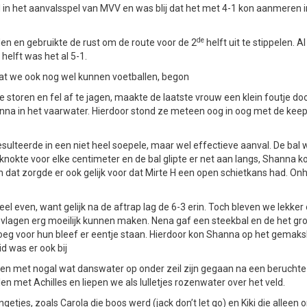
d in het aanvalsspel van MVV en was blij dat het met 4-1 kon aanmeren i
de
den en gebruikte de rust om de route voor de 2
helft uit te stippelen. A
helft was het al 5-1.
at we ook nog wel kunnen voetballen, begon
storen en fel af te jagen, maakte de laatste vrouw een klein foutje door
hanna in het vaarwater. Hierdoor stond ze meteen oog in oog met de kee
sulteerde in een niet heel soepele, maar wel effectieve aanval. De bal 
nokte voor elke centimeter en de bal glipte er net aan langs, Shanna 
 dat zorgde er ook gelijk voor dat Mirte H een open schietkans had. O
l even, want gelijk na de aftrap lag de 6-3 erin. Toch bleven we lekker
vlagen erg moeilijk kunnen maken. Nena gaf een steekbal en de het gro
oeg voor hun bleef er eentje staan. Hierdoor kon Shanna op het gemaksk
d was er ook bij
 en met nogal wat danswater op onder zeil zijn gegaan na een berucht
n met Achilles en liepen we als lulletjes rozenwater over het veld.
etjes, zoals Carola die boos werd (jack don’t let go) en Kiki die alleen