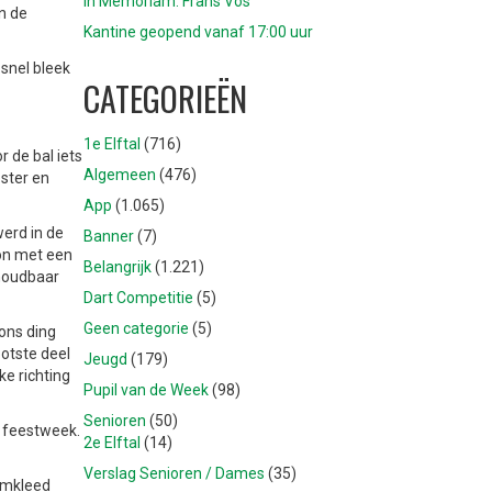
In Memoriam: Frans Vos
n de
Kantine geopend vanaf 17:00 uur
l snel bleek
CATEGORIEËN
1e Elftal
(716)
 de bal iets
Algemeen
(476)
pster en
App
(1.065)
werd in de
Banner
(7)
kon met een
Belangrijk
(1.221)
nhoudbaar
Dart Competitie
(5)
Geen categorie
(5)
 ons ding
otste deel
Jeugd
(179)
e richting
Pupil van de Week
(98)
Senioren
(50)
e feestweek.
2e Elftal
(14)
Verslag Senioren / Dames
(35)
 omkleed