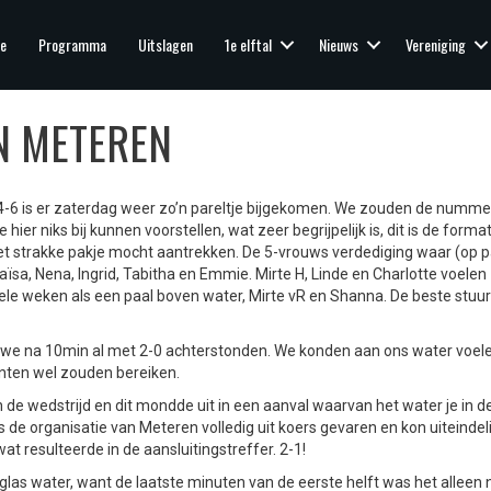
e
Programma
Uitslagen
1e elftal
Nieuws
Vereniging
IN METEREN
5, 4-6 is er zaterdag weer zo’n pareltje bijgekomen. We zouden de numm
ier niks bij kunnen voorstellen, wat zeer begrijpelijk is, dit is de format
t strakke pakje mocht aantrekken. De 5-vrouws verdediging waar (op p
ïsa, Nena, Ingrid, Tabitha en Emmie. Mirte H, Linde en Charlotte voelen 
kele weken als een paal boven water, Mirte vR en Shanna. De beste stuurl
en we na 10min al met 2-0 achterstonden. We konden aan ons water voel
nten wel zouden bereiken.
in de wedstrijd en dit mondde uit in een aanval waarvan het water je in 
 de organisatie van Meteren volledig uit koers gevaren en kon uiteindel
t resulteerde in de aansluitingstreffer. 2-1!
 glas water, want de laatste minuten van de eerste helft was het alleen