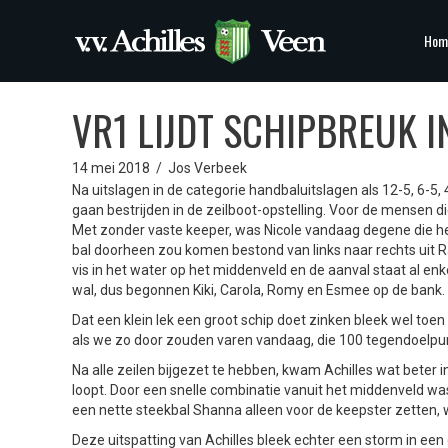
Hom
VR1 LIJDT SCHIPBREUK 
14 mei 2018
/
Jos Verbeek
Na uitslagen in de categorie handbaluitslagen als 12-5, 6-
gaan bestrijden in de zeilboot-opstelling. Voor de mensen die h
Met zonder vaste keeper, was Nicole vandaag degene die he
bal doorheen zou komen bestond van links naar rechts uit Ra
vis in het water op het middenveld en de aanval staat al en
wal, dus begonnen Kiki, Carola, Romy en Esmee op de bank.
Dat een klein lek een groot schip doet zinken bleek wel to
als we zo door zouden varen vandaag, die 100 tegendoelpu
Na alle zeilen bijgezet te hebben, kwam Achilles wat beter 
loopt. Door een snelle combinatie vanuit het middenveld was
een nette steekbal Shanna alleen voor de keepster zetten, wa
Deze uitspatting van Achilles bleek echter een storm in een