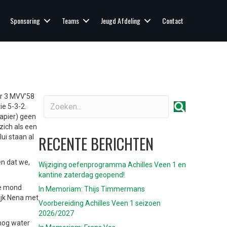
Sponsoring
Teams
Jeugd Afdeling
Contact
er 3 MVV’58
ie 5-3-2.
apier) geen
zich als een
RECENTE BERICHTEN
ui staan al
en dat we,
Wijziging oefenprogramma Achilles Veen 1 en
kantine zaterdag geopend!
de mond
In Memoriam: Thijs Timmermans
ijk Nena met
Voorbereiding Achilles Veen 1 seizoen
2026/2027
 nog water