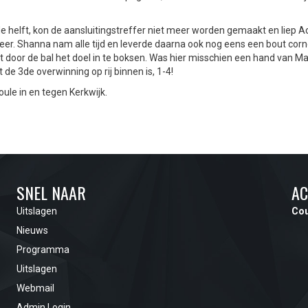
 helft, kon de aansluitingstreffer niet meer worden gemaakt en liep Ach
eer. Shanna nam alle tijd en leverde daarna ook nog eens een bout corne
 door de bal het doel in te boksen. Was hier misschien een hand van Ma
de 3de overwinning op rij binnen is, 1-4!
ule in en tegen Kerkwijk.
SNEL NAAR
AC
Uitslagen
Cou
Nieuws
Programma
Uitslagen
Webmail
Admin Login