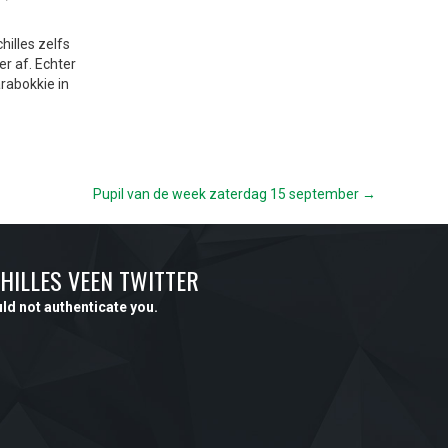
illes zelfs
r af. Echter
rabokkie in
Pupil van de week zaterdag 15 september →
HILLES VEEN TWITTER
ld not authenticate you.