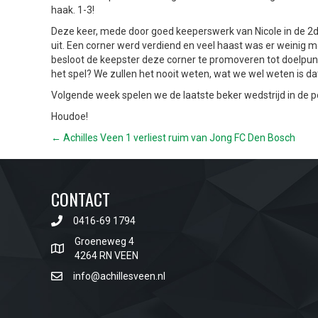
haak. 1-3!
Deze keer, mede door goed keeperswerk van Nicole in de 2de
uit. Een corner werd verdiend en veel haast was er weinig m
besloot de keepster deze corner te promoveren tot doelpunt
het spel? We zullen het nooit weten, wat we wel weten is dat 
Volgende week spelen we de laatste beker wedstrijd in de po
Houdoe!
POSTS
← Achilles Veen 1 verliest ruim van Jong FC Den Bosch
NAVIGATION
CONTACT
0416-69 1794
Groeneweg 4
4264 RN VEEN
info@achillesveen.nl