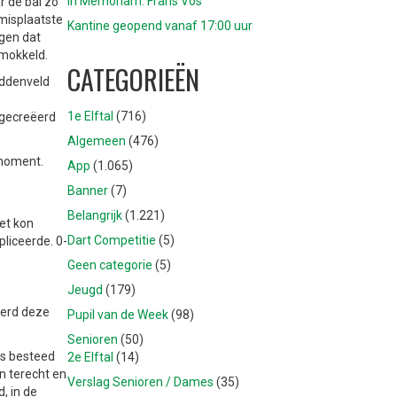
In Memoriam: Frans Vos
r de bal zo
 misplaatste
Kantine geopend vanaf 17:00 uur
rgen dat
smokkeld.
CATEGORIEËN
iddenveld
1e Elftal
(716)
 gecreëerd
Algemeen
(476)
 moment.
App
(1.065)
Banner
(7)
Belangrijk
(1.221)
et kon
Dart Competitie
(5)
liceerde. 0-
Geen categorie
(5)
Jeugd
(179)
werd deze
Pupil van de Week
(98)
Senioren
(50)
es besteed
2e Elftal
(14)
n terecht en
Verslag Senioren / Dames
(35)
, in de