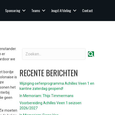
Sponsoring
Teams
Jeugd Afdeling
Contact
enstander.
n er
ardoor we
RECENTE BERICHTEN
et bordje
olonaise is
eze
Wijziging oefenprogramma Achilles Veen 1 en
rsonen het
kantine zaterdag geopend!
terbij
In Memoriam: Thijs Timmermans
die geen
Voorbereiding Achilles Veen 1 seizoen
2026/2027
. Ze moeten