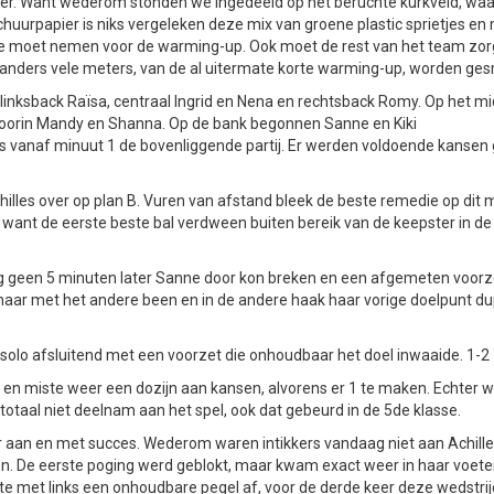
meer. Want wederom stonden we ingedeeld op het beruchte kurkveld, waa
Schuurpapier is niks vergeleken deze mix van groene plastic sprietjes en
 mee moet nemen voor de warming-up. Ook moet de rest van het team zo
 anders vele meters, van de al uitermate korte warming-up, worden ge
 linksback Raïsa, centraal Ingrid en Nena en rechtsback Romy. Op het m
en voorin Mandy en Shanna. Op de bank begonnen Sanne en Kiki
s vanaf minuut 1 de bovenliggende partij. Er werden voldoende kansen
illes over op plan B. Vuren van afstand bleek de beste remedie op dit
 want de eerste beste bal verdween buiten bereik van de keepster in de
og geen 5 minuten later Sanne door kon breken en een afgemeten voorz
aar met het andere been en in de andere haak haar vorige doelpunt dup
solo afsluitend met een voorzet die onhoudbaar het doel inwaaide. 1-2
de en miste weer een dozijn aan kansen, alvorens er 1 te maken. Echter 
totaal niet deelnam aan het spel, ook dat gebeurd in de 5de klasse.
eer aan en met succes. Wederom waren intikkers vandaag niet aan Achill
ken. De eerste poging werd geblokt, maar kwam exact weer in haar voete
e met links een onhoudbare pegel af, voor de derde keer deze wedstrijd