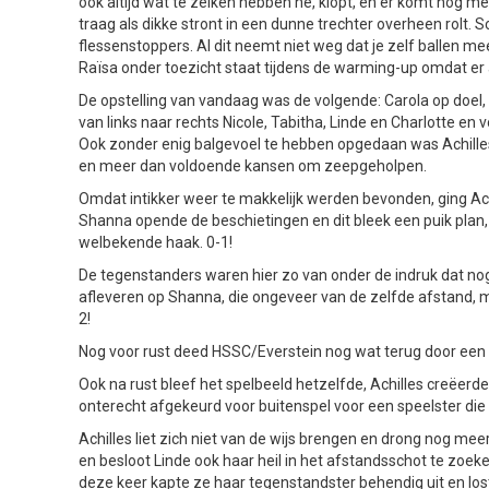
ook altijd wat te zeiken hebben he, klopt, en er komt nog 
traag als dikke stront in een dunne trechter overheen rolt. 
flessenstoppers. Al dit neemt niet weg dat je zelf ballen
Raïsa onder toezicht staat tijdens de warming-up omdat er
De opstelling van vandaag was de volgende: Carola op doel,
van links naar rechts Nicole, Tabitha, Linde en Charlotte 
Ook zonder enig balgevoel te hebben opgedaan was Achille
en meer dan voldoende kansen om zeepgeholpen.
Omdat intikker weer te makkelijk werden bevonden, ging Ach
Shanna opende de beschietingen en dit bleek een puik plan,
welbekende haak. 0-1!
De tegenstanders waren hier zo van onder de indruk dat n
afleveren op Shanna, die ongeveer van de zelfde afstand, m
2!
Nog voor rust deed HSSC/Everstein nog wat terug door een 
Ook na rust bleef het spelbeeld hetzelfde, Achilles creëer
onterecht afgekeurd voor buitenspel voor een speelster die 
Achilles liet zich niet van de wijs brengen en drong nog m
en besloot Linde ook haar heil in het afstandsschot te zoe
deze keer kapte ze haar tegenstandster behendig uit en lost