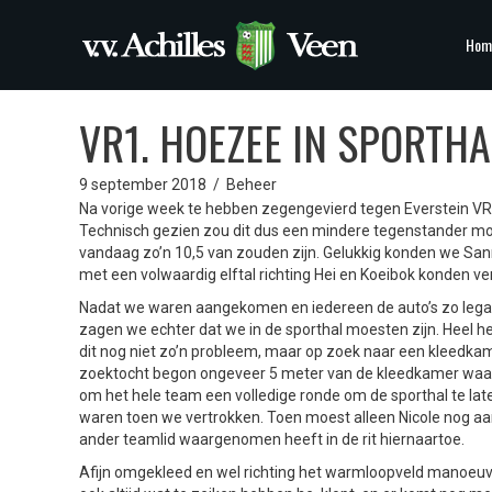
Hom
VR1. HOEZEE IN SPORTHA
9 september 2018
/
Beheer
Na vorige week te hebben zegengevierd tegen Everstein V
Technisch gezien zou dit dus een mindere tegenstander moe
vandaag zo’n 10,5 van zouden zijn. Gelukkig konden we San
met een volwaardig elftal richting Hei en Koeibok konden ve
Nadat we waren aangekomen en iedereen de auto’s zo legaal 
zagen we echter dat we in de sporthal moesten zijn. Heel h
dit nog niet zo’n probleem, maar op zoek naar een kleedkam
zoektocht begon ongeveer 5 meter van de kleedkamer waar 
om het hele team een volledige ronde om de sporthal te lat
waren toen we vertrokken. Toen moest alleen Nicole nog a
ander teamlid waargenomen heeft in de rit hiernaartoe.
Afijn omgekleed en wel richting het warmloopveld manoeuv