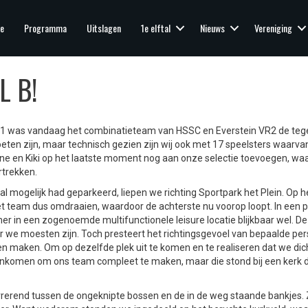
e
Programma
Uitslagen
1e elftal
Nieuws
Vereniging
L B!
R1 was vandaag het combinatieteam van HSSC en Everstein VR2 de teg
ten zijn, maar technisch gezien zijn wij ook met 17 speelsters waarva
ne en Kiki op het laatste moment nog aan onze selectie toevoegen, wa
rtrekken.
mogelijk had geparkeerd, liepen we richting Sportpark het Plein. Op h
et team dus omdraaien, waardoor de achterste nu voorop loopt. In een p
er in een zogenoemde multifunctionele leisure locatie blijkbaar wel. D
we moesten zijn. Toch presteert het richtingsgevoel van bepaalde pe
en maken. Om op dezelfde plek uit te komen en te realiseren dat we dich
ankomen om ons team compleet te maken, maar die stond bij een kerk 
rerend tussen de ongeknipte bossen en de in de weg staande bankjes