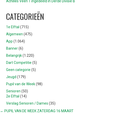
Achilles Veen 1 ingedeeld in Derde Divisie B
CATEGORIEËN
1e Elftal
(715)
Algemeen
(475)
App
(1.064)
Banner
(6)
Belangrijk
(1.220)
Dart Competitie
(5)
Geen categorie
(5)
Jeugd
(179)
Pupil van de Week
(98)
Senioren
(50)
2e Elftal
(14)
Verslag Senioren / Dames
(35)
POSTS
← PUPIL VAN DE WEEK ZATERDAG 16 MAART