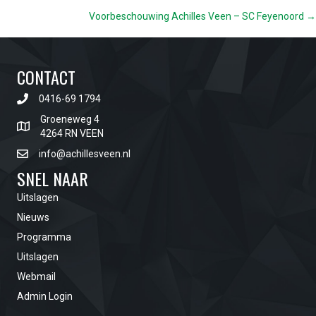
Voorbeschouwing Achilles Veen – SC Feyenoord →
NAVIGATION
CONTACT
0416-69 1794
Groeneweg 4
4264 RN VEEN
info@achillesveen.nl
SNEL NAAR
Uitslagen
Nieuws
Programma
Uitslagen
Webmail
Admin Login