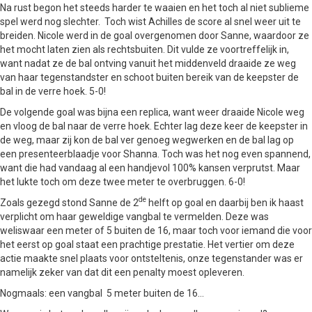
Na rust begon het steeds harder te waaien en het toch al niet sublieme
spel werd nog slechter. Toch wist Achilles de score al snel weer uit te
breiden. Nicole werd in de goal overgenomen door Sanne, waardoor ze
het mocht laten zien als rechtsbuiten. Dit vulde ze voortreffelijk in,
want nadat ze de bal ontving vanuit het middenveld draaide ze weg
van haar tegenstandster en schoot buiten bereik van de keepster de
bal in de verre hoek. 5-0!
De volgende goal was bijna een replica, want weer draaide Nicole weg
en vloog de bal naar de verre hoek. Echter lag deze keer de keepster in
de weg, maar zij kon de bal ver genoeg wegwerken en de bal lag op
een presenteerblaadje voor Shanna. Toch was het nog even spannend,
want die had vandaag al een handjevol 100% kansen verprutst. Maar
het lukte toch om deze twee meter te overbruggen. 6-0!
de
Zoals gezegd stond Sanne de 2
helft op goal en daarbij ben ik haast
verplicht om haar geweldige vangbal te vermelden. Deze was
weliswaar een meter of 5 buiten de 16, maar toch voor iemand die voor
het eerst op goal staat een prachtige prestatie. Het vertier om deze
actie maakte snel plaats voor ontsteltenis, onze tegenstander was er
namelijk zeker van dat dit een penalty moest opleveren.
Nogmaals: een vangbal 5 meter buiten de 16…