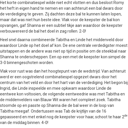
Het korte combinatiespel wilde niet echt vlotten en dus besloot Romy
het heft in eigen hand te nemen en van achteruit een bal dwars door
de verdediging te geven. Zij dachten deze bal te kunnen laten lopen,
maar dat was niet hun beste idee. Vlak voor de keepster de bal kon
opvangen, gaf Shanna er een subtiel tikje aan waardoor de keepster
verbouwereerd de bal het doel in zag rollen. 2-0!
Heel snel daarna combineerde Tabitha en Linde het middenveld door
waardoor Linde op het doel af kon. De ene centrale verdedigster moest
uitstappen en de andere was niet op tijd in positie om de steekbal naar
Shanna te onderscheppen. Een op een met de keepster kon simpel de
3-0 binnengeschoten worden.
Vlak voor rust was dan het hoogtepunt van de wedstrijd. Van achteruit
werd er een oogstrelend combinatiespel opgezet dwars door het
centrum van het veld en door het hart van de verdediging. Het begon bij
Ingrid, die Linde inspeelde en mee opkwam waardoor Linde de
eentwee kon voltooien, de volgende eentweedrie was met Tabitha en
de middenvelders van Blauw Wit waren het compleet zoek. Tabitha
stoomde op en passte op Shanna die de bal weer in de loop van
Tabitha meegaf. Ondertussen was Tab de krijtlijn van de 16
de
gepasseerd en met enkel nog de keepster voor haar, schoot te haar 2
van de middag binnen. 4-0!