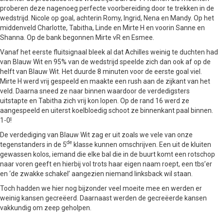
proberen deze nagenoeg perfecte voorbereiding door te trekken in de
wedstrijd. Nicole op goal, achterin Romy, Ingrid, Nena en Mandy. Op het
middenveld Charlotte, Tabitha, Linde en Mirte H en voorin Sanne en
Shanna. Op de bank begonnen Mirte vR en Esmee.
Vanaf het eerste fluitsignaal bleek al dat Achilles weinig te duchten had
van Blauw Wit en 95% van de wedstrijd speelde zich dan ook af op de
helft van Blauw Wit. Het duurde 8 minuten voor de eerste goal viel.
Mirte H werd vrij gespeeld en maakte een rush aan de zijkant van het
veld. Daarna sneed ze naar binnen waardoor de verdedigsters
uitstapte en Tabitha zich vrij kon lopen. Op de rand 16 werd ze
aangespeeld en uiterst koelbloedig schoot ze binnenkant paal binnen.
1-0!
De verdediging van Blauw Wit zag er uit zoals we vele van onze
de
tegenstanders in de 5
klasse kunnen omschrijven. Een uit de kluiten
gewassen kolos, iemand die elke bal die in de buurt komt een rotschop
naar voren geeft en hierbij vol trots haar eigen naam roept, een tbs’er
en ‘de zwakke schakel’ aangezien niemand linksback wil staan.
Toch hadden we hier nog bijzonder veel moeite mee en werden er
weinig kansen gecreëerd. Daarnaast werden de gecreëerde kansen
vakkundig om zeep geholpen.