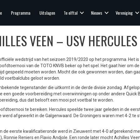
e
Programma
Uitslagen
1e elftal
Nieuws
Vereniging
LLES VEEN – USV HERCULES
officiële wedstrijd van het seizoen 2019/2020 op het programma. Het i
 hoofdtoernooi van de TOTO KNVB beker op het spel. Het gaat hier om de
dstrijd gespeeld moeten worden. Mocht die ook gewonnen worden, dan gaa
ald voetbalclubs geloot worden.
onbekende tegenstander die uitkomt in de derde divisie zondag. Afgelo
nde een goede voorbereiding met overwinningen op onder andere Quick 
ereiding, dus dat belooft een mooi pot voetbal te worden.
oofdtoernooi te bereiken. Hercules speelde twee jaar geleden in de eers
ie werd afgewerkt in de Galgenwaard. De Groningers waren met 4-2 te s
 In de eerste kwalificatieronde werd in Zieuwent met 4-0 afgerekend me
, Ronnie Reniers en Flavio Andjole. Een ronde later mocht Achilles Vee