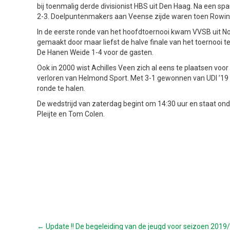
bij toenmalig derde divisionist HBS uit Den Haag. Na een sp
2-3. Doelpuntenmakers aan Veense zijde waren toen Rowin 
In de eerste ronde van het hoofdtoernooi kwam VVSB uit No
gemaakt door maar liefst de halve finale van het toernooi 
De Hanen Weide 1-4 voor de gasten.
Ook in 2000 wist Achilles Veen zich al eens te plaatsen vo
verloren van Helmond Sport. Met 3-1 gewonnen van UDI ’19 
ronde te halen.
De wedstrijd van zaterdag begint om 14:30 uur en staat ond
Pleijte en Tom Colen.
← Update !! De begeleiding van de jeugd voor seizoen 2019