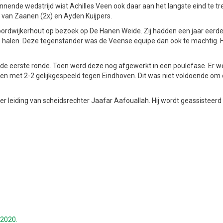
annende wedstrijd wist Achilles Veen ook daar aan het langste eind te t
van Zaanen (2x) en Ayden Kuijpers.
ordwijkerhout op bezoek op De Hanen Weide. Zij hadden een jaar eerde
te halen. Deze tegenstander was de Veense equipe dan ook te machtig. 
or de eerste ronde. Toen werd deze nog afgewerkt in een poulefase. Er 
en met 2-2 gelijkgespeeld tegen Eindhoven. Dit was niet voldoende om
er leiding van scheidsrechter Jaafar Aafouallah. Hij wordt geassisteer
/2020.