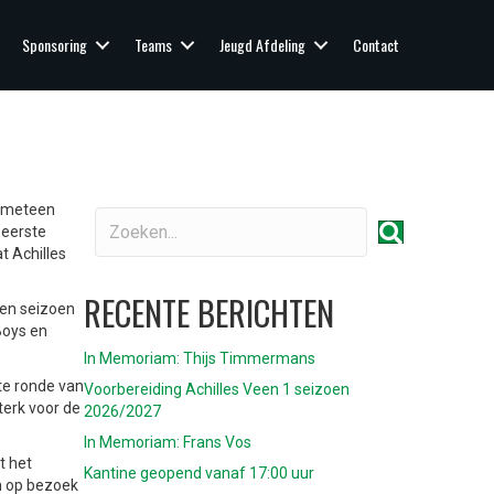
Sponsoring
Teams
Jeugd Afdeling
Contact
s meteen
 eerste
t Achilles
RECENTE BERICHTEN
pen seizoen
Boys en
In Memoriam: Thijs Timmermans
te ronde van
Voorbereiding Achilles Veen 1 seizoen
terk voor de
2026/2027
In Memoriam: Frans Vos
t het
Kantine geopend vanaf 17:00 uur
n op bezoek