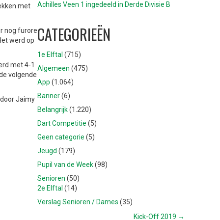
Achilles Veen 1 ingedeeld in Derde Divisie B
rekken met
CATEGORIEËN
r nog furore
Het werd op
1e Elftal
(715)
werd met 4-1
Algemeen
(475)
 de volgende
App
(1.064)
Banner
(6)
d door Jaimy
Belangrijk
(1.220)
Dart Competitie
(5)
Geen categorie
(5)
Jeugd
(179)
Pupil van de Week
(98)
Senioren
(50)
2e Elftal
(14)
Verslag Senioren / Dames
(35)
Kick-Off 2019 →