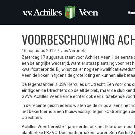
Hom
VOORBESCHOUWING ACHI
16 augustus 2019
/
Jos Verbeek
Zaterdag 17 augustus staat voor Achilles Veen 1 de eerste 
een belangrijke wedstrijd, want er staat plaatsing voor het
kwalificatieronde. Bij winst zal er nog een kwalificatiewe
Veen de koker in tijdens de grote loting en kunnen alle beta
De tegenstander is USV Hercules uit Utrecht. Een voor ons 
eindigden de Utrechters op de elfde plek, maar de club ke
GVVV. Achilles Veen kende echter ook een uitstekende voorb
In de recente geschiedenis wisten beide clubs al eens het h
het bekertoernooi een thuiswedstrijd tegen FC Groningen d
Utrechters.
Achilles Veen bereikte 1 jaar eerder ook het hoofdtoernooi.
plaatselijke RKZVC. Doelpuntenmakers waren Sen Aerts (2x)