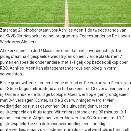
Zaterdag 21 oktober staat voor Achilles Veen 1 de tweede ronde van
de KNVB Districtsbeker op het programma. Tegenstander op De Hanen
Weide is vv Almkerk.
e
Almkerk speelt in de 1
klasse en doet dat niet onverdienstelijk. De
ploeg staat na 4 gespeelde wedstrijden op een vierde plaats met 7
punten en speelde onder andere met 1-1 gelijk op bezoek bij koploper
RBC. Achilles Veen kan als tegenstander dus een ploeg in vorm
verwachten.
Bij de groenwitten zit er een beetje de klad in. De equipe van Dennis van
der Steen begon uitmuntend aan het seizoen met 3 overwinningen op
rij. Onder andere de huidige koploper Goes werd op eigen grondgebied
met 3-4 verslagen. Echter, na die 3 overwinningen werd er vier
wedstrijden op rij niet gewonnen. Drie uitwedstijden werden
gelijkgespeeld en thuis tegen Wittenhorst stond er na 90 minuten 0-1
op het scorebord. Afgelopen zaterdag werd bij SC Kruisland met 1-1
gelijkgespeeld. Gezien de kansenverhouding een onnodig
puntenverlies, maar zoals iedereen inmiddels wel weet: als je hem zelf