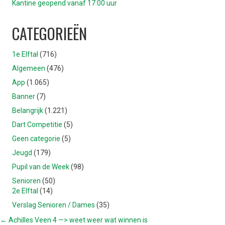
Kantine geopend vanaf 17:00 uur
CATEGORIEËN
1e Elftal
(716)
Algemeen
(476)
App
(1.065)
Banner
(7)
Belangrijk
(1.221)
Dart Competitie
(5)
Geen categorie
(5)
Jeugd
(179)
Pupil van de Week
(98)
Senioren
(50)
2e Elftal
(14)
Verslag Senioren / Dames
(35)
POSTS
← Achilles Veen 4 —> weet weer wat winnen is