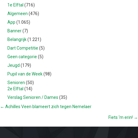
1e Elftal
(716)
Algemeen
(476)
App
(1.065)
Banner
(7)
Belangrijk
(1.221)
Dart Competitie
(5)
Geen categorie
(5)
Jeugd
(179)
Pupil van de Week
(98)
Senioren
(50)
2e Elftal
(14)
Verslag Senioren / Dames
(35)
POSTS
← Achilles Veen blameert zich tegen Nemelaer
Fiets ‘m erin! →
NAVIGATION