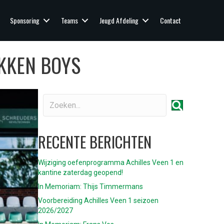
Sponsoring
Teams
Jeugd Afdeling
Contact
KKEN BOYS
RECENTE BERICHTEN
Wijziging oefenprogramma Achilles Veen 1 en
kantine zaterdag geopend!
In Memoriam: Thijs Timmermans
Voorbereiding Achilles Veen 1 seizoen
2026/2027