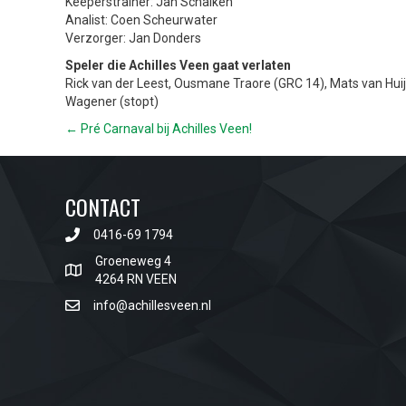
Keeperstrainer: Jan Schalken
Analist: Coen Scheurwater
Verzorger: Jan Donders
Speler die Achilles Veen gaat verlaten
Rick van der Leest, Ousmane Traore (GRC 14), Mats van Huij
Wagener (stopt)
POSTS
← Pré Carnaval bij Achilles Veen!
NAVIGATION
CONTACT
0416-69 1794
Groeneweg 4
4264 RN VEEN
info@achillesveen.nl