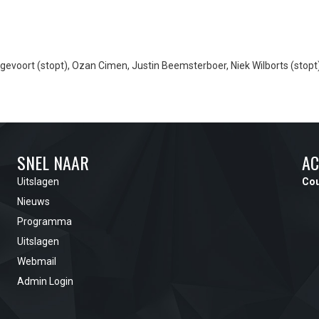
gevoort (stopt), Ozan Cimen, Justin Beemsterboer, Niek Wilborts (stopt)
SNEL NAAR
AC
Uitslagen
Cou
Nieuws
Programma
Uitslagen
Webmail
Admin Login