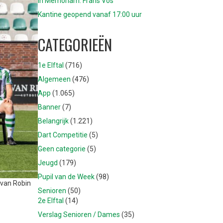
In Memoriam: Frans Vos
Kantine geopend vanaf 17:00 uur
CATEGORIEËN
1e Elftal
(716)
Algemeen
(476)
App
(1.065)
Banner
(7)
Belangrijk
(1.221)
Dart Competitie
(5)
Geen categorie
(5)
Jeugd
(179)
Pupil van de Week
(98)
 van Robin
Senioren
(50)
2e Elftal
(14)
Verslag Senioren / Dames
(35)