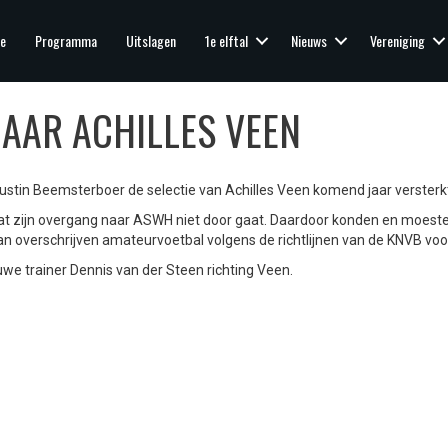
e
Programma
Uitslagen
1e elftal
Nieuws
Vereniging
AAR ACHILLES VEEN
in Beemsterboer de selectie van Achilles Veen komend jaar versterk
dat zijn overgang naar ASWH niet door gaat. Daardoor konden en moest
an overschrijven amateurvoetbal volgens de richtlijnen van de KNVB voor
uwe trainer Dennis van der Steen richting Veen.