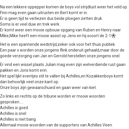
Na een lekkere oppepper komen de boys vol strijdlust weer het veld op.
Finn mag even gaan uitrusten en Bert komt er in.
Er is geen tijd te verliezen dus beide ploegen zetten druk.
Soms is er veel duw en trek werk.
Er komt weer een mooie opbouw opgang van Ruben en Henry naar
Mike,Mike heeft een mooie assist op Jens en hij scoort de 2-1
Het is een spannende wedstrijd,zeker ook voor het thuis publiek.
Een paar x worden onze jongens flink onderuit gehaald,maar door de
goede verzorging van Jan en Gerrold herstellen onze jongens snel.
Er vind een wissel plaats Julian mag even zijn welverdiende rust gaan
pakken en Joris komt erin.
Het spel lijkt eventjes stil te vallen bij Achilles,en Kozakkenboys komt
dan behoorlijk veel onze kant op.
Onze boys zijn gewaarschuwd en gaan weer van kiet.
Zo links en rechts op de tribune worden er mooie woorden
gesproken…..
Achilles is goed
Achilles is snel
Achilles is niet bang.
Allemaal mooie woorden van de supporters van Achilles Veen.