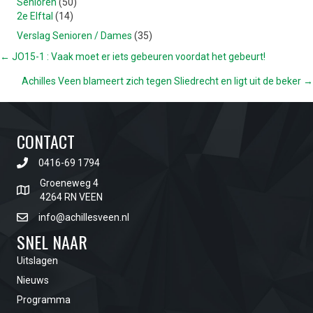
Senioren
(50)
2e Elftal
(14)
Verslag Senioren / Dames
(35)
POSTS
← JO15-1 : Vaak moet er iets gebeuren voordat het gebeurt!
Achilles Veen blameert zich tegen Sliedrecht en ligt uit de beker →
NAVIGATION
CONTACT
0416-69 1794
Groeneweg 4
4264 RN VEEN
info@achillesveen.nl
SNEL NAAR
Uitslagen
Nieuws
Programma