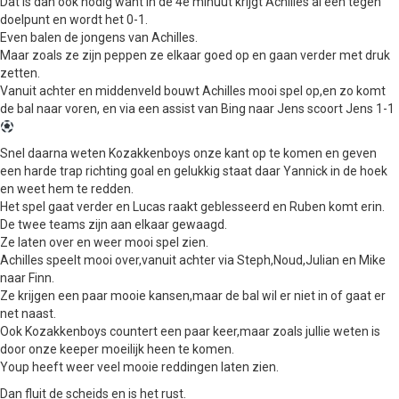
Dat is dan ook nodig want in de 4e minuut krijgt Achilles al een tegen
doelpunt en wordt het 0-1.
Even balen de jongens van Achilles.
Maar zoals ze zijn peppen ze elkaar goed op en gaan verder met druk
zetten.
Vanuit achter en middenveld bouwt Achilles mooi spel op,en zo komt
de bal naar voren, en via een assist van Bing naar Jens scoort Jens 1-1
Snel daarna weten Kozakkenboys onze kant op te komen en geven
een harde trap richting goal en gelukkig staat daar Yannick in de hoek
en weet hem te redden.
Het spel gaat verder en Lucas raakt geblesseerd en Ruben komt erin.
De twee teams zijn aan elkaar gewaagd.
Ze laten over en weer mooi spel zien.
Achilles speelt mooi over,vanuit achter via Steph,Noud,Julian en Mike
naar Finn.
Ze krijgen een paar mooie kansen,maar de bal wil er niet in of gaat er
net naast.
Ook Kozakkenboys countert een paar keer,maar zoals jullie weten is
door onze keeper moeilijk heen te komen.
Youp heeft weer veel mooie reddingen laten zien.
Dan fluit de scheids en is het rust.