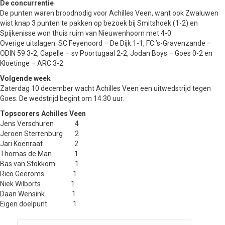
De concurrentie
De punten waren broodnodig voor Achilles Veen, want ook Zwaluwen
wist knap 3 punten te pakken op bezoek bij Smitshoek (1-2) en
Spijkenisse won thuis ruim van Nieuwenhoorn met 4-0.
Overige uitslagen: SC Feyenoord – De Dijk 1-1, FC ’s-Gravenzande –
ODIN 59 3-2, Capelle – sv Poortugaal 2-2, Jodan Boys – Goes 0-2 en
Kloetinge – ARC 3-2.
Volgende week
Zaterdag 10 december wacht Achilles Veen een uitwedstrijd tegen
Goes. De wedstrijd begint om 14:30 uur.
Topscorers Achilles Veen
Jens Verschuren 4
Jeroen Sterrenburg 2
Jari Koenraat 2
Thomas de Man 1
Bas van Stokkom 1
Rico Geeroms 1
Niek Wilborts 1
Daan Wensink 1
Eigen doelpunt 1