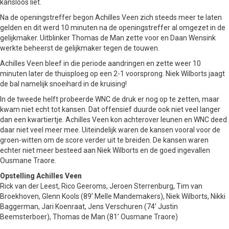
kansloos liet.
Na de openingstreffer begon Achilles Veen zich steeds meer te laten
gelden en dit werd 10 minuten na de openingstreffer al omgezet in de
gelijkmaker. Uitblinker Thomas de Man zette voor en Daan Wensink
werkte beheerst de gelijkmaker tegen de touwen.
Achilles Veen bleef in die periode aandringen en zette weer 10
minuten later de thuisploeg op een 2-1 voorsprong. Niek Wilborts jaagt
de bal namelijk snoeihard in de kruising!
In de tweede helft probeerde WNC de druk er nog op te zetten, maar
kwam niet echt tot kansen. Dat offensief duurde ook niet veel langer
dan een kwartiertje. Achilles Veen kon achterover leunen en WNC deed
daar niet veel meer mee. Uiteindelijk waren de kansen vooral voor de
groen-witten om de score verder uit te breiden. De kansen waren
echter niet meer besteed aan Niek Wilborts en de goed ingevallen
Ousmane Traore.
Opstelling Achilles Veen
Rick van der Leest, Rico Geeroms, Jeroen Sterrenburg, Tim van
Broekhoven, Glenn Kools (89’ Melle Mandemakers), Niek Wilborts, Nikki
Baggerman, Jari Koenraat, Jens Verschuren (74’ Justin
Beemsterboer), Thomas de Man (81’ Ousmane Traore)