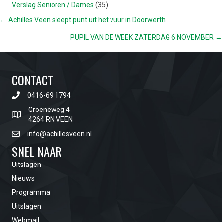
Verslag Senioren / Dames
(35)
POSTS
← Achilles Veen sleept punt uit het vuur in Doorwerth
PUPIL VAN DE WEEK ZATERDAG 6 NOVEMBER →
NAVIGATION
CONTACT
0416-69 1794
Groeneweg 4
4264 RN VEEN
info@achillesveen.nl
SNEL NAAR
Uitslagen
Nieuws
Programma
Uitslagen
Webmail