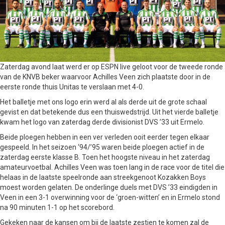
Zaterdag avond laat werd er op ESPN live geloot voor de tweede ronde
van de KNVB beker waarvoor Achilles Veen zich plaatste door in de
eerste ronde thuis Unitas te verslaan met 4-0.
Het balletje met ons logo erin werd al als derde uit de grote schaal
gevist en dat betekende dus een thuiswedstrijd. Uit het vierde balletje
kwam het logo van zaterdag derde divisionist DVS ’33 uit Ermelo.
Beide ploegen hebben in een ver verleden ooit eerder tegen elkaar
gespeeld. In het seizoen ‘94/’95 waren beide ploegen actief in de
zaterdag eerste klasse B. Toen het hoogste niveau in het zaterdag
amateurvoetbal. Achilles Veen was toen lang in de race voor de titel die
helaas in de laatste speelronde aan streekgenoot Kozakken Boys
moest worden gelaten. De onderlinge duels met DVS ’33 eindigden in
Veen in een 3-1 overwinning voor de ‘groen-witten’ en in Ermelo stond
na 90 minuten 1-1 op het scorebord.
Gekeken naar de kansen om bij de laatste zestien te komen zal de