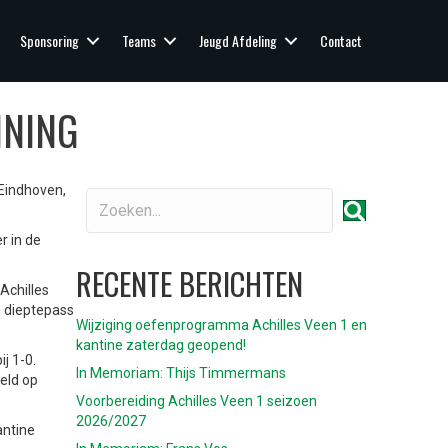
Sponsoring
Teams
Jeugd Afdeling
Contact
NNING
 Eindhoven,
r in de
RECENTE BERICHTEN
Achilles
 dieptepass
Wijziging oefenprogramma Achilles Veen 1 en
kantine zaterdag geopend!
j 1-0.
In Memoriam: Thijs Timmermans
eeld op
Voorbereiding Achilles Veen 1 seizoen
2026/2027
antine