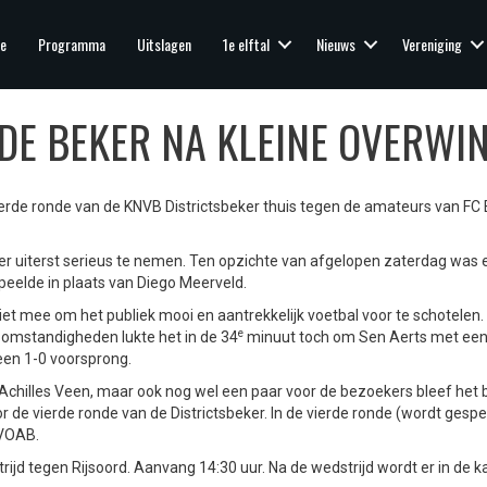
e
Programma
Uitslagen
1e elftal
Nieuws
Vereniging
 DE BEKER NA KLEINE OVERWI
rde ronde van de KNVB Districtsbeker thuis tegen de amateurs van FC
er uiterst serieus te nemen. Ten opzichte van afgelopen zaterdag was e
peelde in plaats van Diego Meerveld.
et mee om het publiek mooi en aantrekkelijk voetbal voor te schotelen. 
e
e omstandigheden lukte het in de 34
minuut toch om Sen Aerts met een
 een 1-0 voorsprong.
chilles Veen, maar ook nog wel een paar voor de bezoekers bleef het bi
or de vierde ronde van de Districtsbeker. In de vierde ronde (wordt gesp
 VOAB.
jd tegen Rijsoord. Aanvang 14:30 uur. Na de wedstrijd wordt er in de k