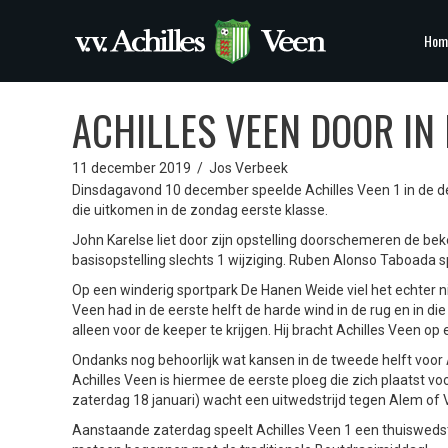
Hom
ACHILLES VEEN DOOR IN
11 december 2019
/
Jos Verbeek
Dinsdagavond 10 december speelde Achilles Veen 1 in de de
die uitkomen in de zondag eerste klasse.
John Karelse liet door zijn opstelling doorschemeren de bek
basisopstelling slechts 1 wijziging. Ruben Alonso Taboada s
Op een winderig sportpark De Hanen Weide viel het echter ni
Veen had in de eerste helft de harde wind in de rug en in di
alleen voor de keeper te krijgen. Hij bracht Achilles Veen op
Ondanks nog behoorlijk wat kansen in de tweede helft voor A
Achilles Veen is hiermee de eerste ploeg die zich plaatst vo
zaterdag 18 januari) wacht een uitwedstrijd tegen Alem of
Aanstaande zaterdag speelt Achilles Veen 1 een thuiswedstri