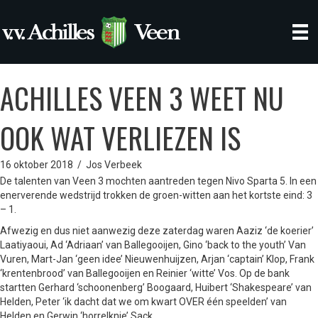
ACHILLES VEEN 3 WEET NU
OOK WAT VERLIEZEN IS
16 oktober 2018
/
Jos Verbeek
De talenten van Veen 3 mochten aantreden tegen Nivo Sparta 5. In een
enerverende wedstrijd trokken de groen-witten aan het kortste eind: 3
– 1.
Afwezig en dus niet aanwezig deze zaterdag waren Aaziz ‘de koerier’
Laatiyaoui, Ad ‘Adriaan’ van Ballegooijen, Gino ‘back to the youth’ Van
Vuren, Mart-Jan ‘geen idee’ Nieuwenhuijzen, Arjan ‘captain’ Klop, Frank
‘krentenbrood’ van Ballegooijen en Reinier ‘witte’ Vos. Op de bank
startten Gerhard ‘schoonenberg’ Boogaard, Huibert ‘Shakespeare’ van
Helden, Peter ‘ik dacht dat we om kwart OVER één speelden’ van
Helden en Gerwin ‘horrelknie’ Sack.