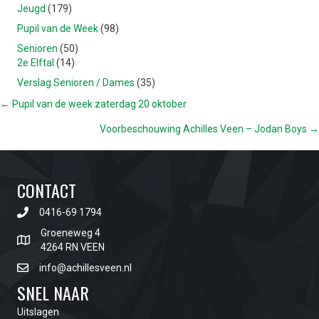
Jeugd
(179)
Pupil van de Week
(98)
Senioren
(50)
2e Elftal
(14)
Verslag Senioren / Dames
(35)
POSTS
← Pupil van de week zaterdag 20 oktober
Voorbeschouwing Achilles Veen – Jodan Boys →
NAVIGATION
CONTACT
0416-69 1794
Groeneweg 4
4264 RN VEEN
info@achillesveen.nl
SNEL NAAR
Uitslagen