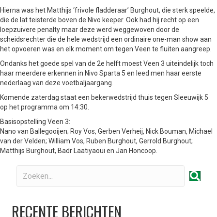
Hierna was het Matthijs ‘frivole fladderaar’ Burghout, die sterk speelde,
die de lat teisterde boven de Nivo keeper. Ook had hij recht op een
loepzuivere penalty maar deze werd weggewoven door de
scheidsrechter die de hele wedstrijd een ordinaire one-man show aan
het opvoeren was en elk moment om tegen Veen te fluiten aangreep.
Ondanks het goede spel van de 2
e
helft moest Veen 3 uiteindelijk toch
haar meerdere erkennen in Nivo Sparta 5 en leed men haar eerste
nederlaag van deze voetbaljaargang.
Komende zaterdag staat een bekerwedstrijd thuis tegen Sleeuwijk 5
op het programma om 14:30.
Basisopstelling Veen 3:
Nano van Ballegooijen; Roy Vos
, Gerben Verheij, Nick Bouman, Michael
van der Velden; William Vos, Ruben Burghout, Gerrold Burghout;
Matthijs Burghout, Badr Laatiyaoui en Jan Honcoop.
RECENTE BERICHTEN