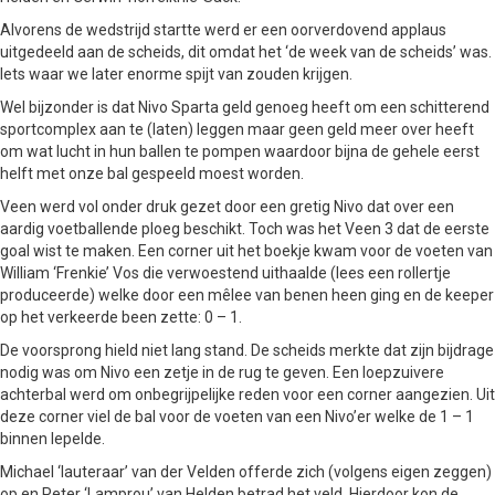
Alvorens de wedstrijd startte werd er een oorverdovend applaus
uitgedeeld aan de scheids, dit omdat het ‘de week van de scheids’ was.
Iets waar we later enorme spijt van zouden krijgen.
Wel bijzonder is dat Nivo Sparta geld genoeg heeft om een schitterend
sportcomplex aan te (laten) leggen maar geen geld meer over heeft
om wat lucht in hun ballen te pompen waardoor bijna de gehele eerst
helft met onze bal gespeeld moest worden.
Veen werd vol onder druk gezet door een gretig Nivo dat over een
aardig voetballende ploeg beschikt. Toch was het Veen 3 dat de eerste
goal wist te maken. Een corner uit het boekje kwam voor de voeten van
William ‘Frenkie’ Vos die verwoestend uithaalde (lees een rollertje
produceerde) welke door een mêlee van benen heen ging en de keeper
op het verkeerde been zette: 0 – 1.
De voorsprong hield niet lang stand. De scheids merkte dat zijn bijdrage
nodig was om Nivo een zetje in de rug te geven. Een loepzuivere
achterbal werd om onbegrijpelijke reden voor een corner aangezien. Uit
deze corner viel de bal voor de voeten van een Nivo’er welke de 1 – 1
binnen lepelde.
Michael ‘lauteraar’ van der Velden offerde zich (volgens eigen zeggen)
op en Peter ‘Lamprou’ van Helden betrad het veld. Hierdoor kon de