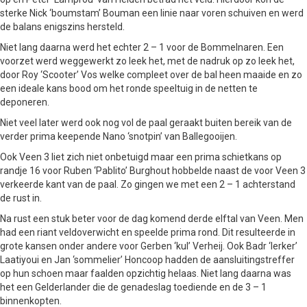
sterke Nick ‘boumstam’ Bouman een linie naar voren schuiven en werd
de balans enigszins hersteld.
Niet lang daarna werd het echter 2 – 1 voor de Bommelnaren. Een
voorzet werd weggewerkt zo leek het, met de nadruk op zo leek het,
door Roy ‘Scooter’ Vos welke compleet over de bal heen maaide en zo
een ideale kans bood om het ronde speeltuig in de netten te
deponeren.
Niet veel later werd ook nog vol de paal geraakt buiten bereik van de
verder prima keepende Nano ‘snotpin’ van Ballegooijen.
Ook Veen 3 liet zich niet onbetuigd maar een prima schietkans op
randje 16 voor Ruben ‘Pablito’ Burghout hobbelde naast de voor Veen 3
verkeerde kant van de paal. Zo gingen we met een 2 – 1 achterstand
de rust in.
Na rust een stuk beter voor de dag komend derde elftal van Veen. Men
had een riant veldoverwicht en speelde prima rond. Dit resulteerde in
grote kansen onder andere voor Gerben ‘kul’ Verheij. Ook Badr ‘lerker’
Laatiyoui en Jan ‘sommelier’ Honcoop hadden de aansluitingstreffer
op hun schoen maar faalden opzichtig helaas. Niet lang daarna was
het een Gelderlander die de genadeslag toediende en de 3 – 1
binnenkopten.