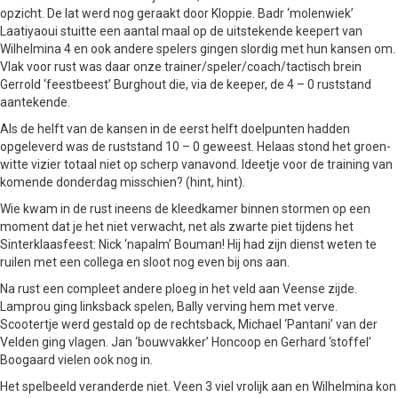
opzicht. De lat werd nog geraakt door Kloppie. Badr ‘molenwiek’
Laatiyaoui stuitte een aantal maal op de uitstekende keepert van
Wilhelmina 4 en ook andere spelers gingen slordig met hun kansen om.
Vlak voor rust was daar onze trainer/speler/coach/tactisch brein
Gerrold ‘feestbeest’ Burghout die, via de keeper, de 4 – 0 ruststand
aantekende.
Als de helft van de kansen in de eerst helft doelpunten hadden
opgeleverd was de ruststand 10 – 0 geweest. Helaas stond het groen-
witte vizier totaal niet op scherp vanavond. Ideetje voor de training van
komende donderdag misschien? (hint, hint).
Wie kwam in de rust ineens de kleedkamer binnen stormen op een
moment dat je het niet verwacht, net als zwarte piet tijdens het
Sinterklaasfeest: Nick ‘napalm’ Bouman! Hij had zijn dienst weten te
ruilen met een collega en sloot nog even bij ons aan.
Na rust een compleet andere ploeg in het veld aan Veense zijde.
Lamprou ging linksback spelen, Bally verving hem met verve.
Scootertje werd gestald op de rechtsback, Michael ‘Pantani’ van der
Velden ging vlagen. Jan ‘bouwvakker’ Honcoop en Gerhard ‘stoffel’
Boogaard vielen ook nog in.
Het spelbeeld veranderde niet. Veen 3 viel vrolijk aan en Wilhelmina kon