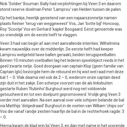
Nick ‘Soldier’ Bouman. Bally had verplichtingen bij Veen 3 en daarom
stond reserve doelman Peter ‘Lamprou’ van Helden tussen de palen.
Op het bankje, heerlijk genietend van een najaarszonnetje namen
plaats Reinier ‘terug van weggeweest’ Vos, Jan ‘botte bijl’ Honcoop,
Roy ‘Scootje’ Vos en Gerhard ‘kapke’ Boogaard. Eerst genoemde was
zo vriendelijk om de eerste helft te vlaggen.
Veen 3 had van begin af aan met aanvallende intenties. Wilhelmina
kwam nauwelijks over de middenlijn. De eerste helft had keeper
Lamprou welgeteld twee ballen geraakt, beiden terugspeelballen.
Binnen 10 minuten voetballen lag het lederen speelobject reeds in het
geel/zwarte netje. Goed doorgaan van captain Klop (geen familie van
Captain Iglo) bezorgde hem de rebound en hij wist wel raad met deze
bal 1 – 0. Vlak daarna viel ook de 2 – 0, wederom onze captain deed
zijn duit in het zakje. Een scherpe voorzet van de als linksbuiten
gestarte Ruben ‘Rubinho’ Burghout werd nog net voldoende
getoucheerd en tot een doelpunt gepromoveerd. Vrolijk ging Veen 3
verder met aanvallen. Na een aanval over vele schijven belande de bal
via Matthijs ‘dolgedraaid’ Burghout in de voeten van William ‘chips oor’
Vos die vanaf randje zestien haarfijn de bal in de rechterhoek ragde: 3
– 0.
Hierna kwam de klad erin bij Veen 3, en dan met name in het scorende