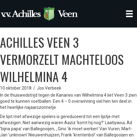
ACHILLES VEEN 3
VERMORZELT MACHTELOOS
WILHELMINA 4
10 oktober 2018
/
Jos Verbeek
In de thuiswedstrijd tegen de Kanaries van Wilhelmina 4 liet Veen 3 zien
goed te kunnen voetballen. Een 4 – 0 overwinning viel hen ten deel in
het heerlijke najaarszonnetje.
De lijst met afwezige spelers is gereduceerd tot een lijstje met
afwezigen. Niet aanwezig waren Aaziz ‘komt hij nog?’ Laatiyaoui, Ad
‘bijna papa’ van Ballegooijen, , Gino ‘ik moet werken’ Van Vuren, Mart-
Jan ‘unknown’ Nieuwenhuijzen, Frank ‘krentenbol’ van Ballegooijen en