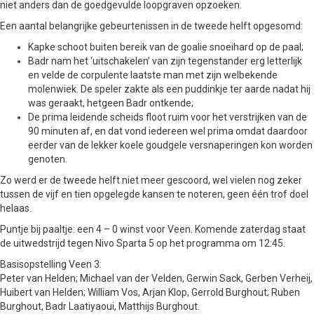
niet anders dan de goedgevulde loopgraven opzoeken.
Een aantal belangrijke gebeurtenissen in de tweede helft opgesomd:
Kapke schoot buiten bereik van de goalie snoeihard op de paal;
Badr nam het ‘uitschakelen’ van zijn tegenstander erg letterlijk
en velde de corpulente laatste man met zijn welbekende
molenwiek. De speler zakte als een puddinkje ter aarde nadat hij
was geraakt, hetgeen Badr ontkende;
De prima leidende scheids floot ruim voor het verstrijken van de
90 minuten af, en dat vond iedereen wel prima omdat daardoor
eerder van de lekker koele goudgele versnaperingen kon worden
genoten.
Zo werd er de tweede helft niet meer gescoord, wel vielen nog zeker
tussen de vijf en tien opgelegde kansen te noteren, geen één trof doel
helaas.
Puntje bij paaltje: een 4 – 0 winst voor Veen. Komende zaterdag staat
de uitwedstrijd tegen Nivo Sparta 5 op het programma om 12:45.
Basisopstelling Veen 3:
Peter van Helden; Michael van der Velden, Gerwin Sack, Gerben Verheij,
Huibert van Helden; William Vos, Arjan Klop, Gerrold Burghout; Ruben
Burghout, Badr Laatiyaoui, Matthijs Burghout.