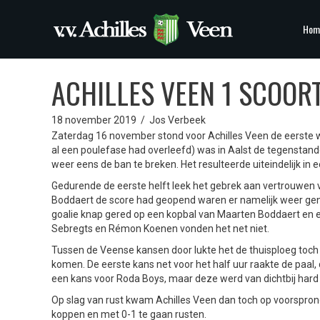
Hom
ACHILLES VEEN 1 SCOOR
18 november 2019
/
Jos Verbeek
Zaterdag 16 november stond voor Achilles Veen de eerste 
al een poulefase had overleefd) was in Aalst de tegenstand
weer eens de ban te breken. Het resulteerde uiteindelijk in
Gedurende de eerste helft leek het gebrek aan vertrouwen 
Boddaert de score had geopend waren er namelijk weer gen
goalie knap gered op een kopbal van Maarten Boddaert en
Sebregts en Rémon Koenen vonden het net niet.
Tussen de Veense kansen door lukte het de thuisploeg toch 
komen. De eerste kans net voor het half uur raakte de paal, 
een kans voor Roda Boys, maar deze werd van dichtbij hard
Op slag van rust kwam Achilles Veen dan toch op voorspron
koppen en met 0-1 te gaan rusten.