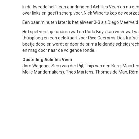
In de tweede helft een aandringend Achilles Veen en na ee
over links en geeft scherp voor. Niek Wilborts kop de voorz
Een paar minuten later is het alweer 0-3 als Diego Meerve
Het spel verslapt daarna wat en Roda Boys kan weer wat vake
thuisploeg en een gele kaart voor Rico Geeroms. De strafsc
beetje dood en wordt er door de prima leidende scheidsrechter
en mag door naar de volgende ronde.
Opstelling Achilles Veen
Jorn Wagener, Sem van der Pijl, Thijs van den Berg, Maarten
Melle Mandemakers), Theo Martens, Thomas de Man, Rémon