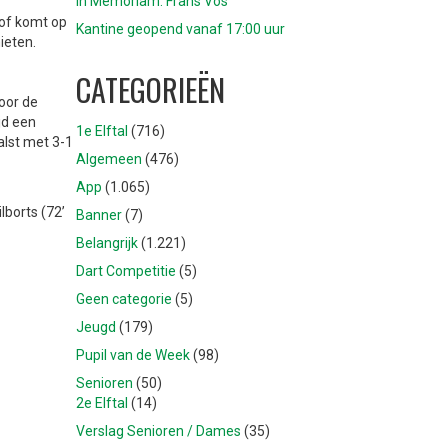
In Memoriam: Frans Vos
oof komt op
Kantine geopend vanaf 17:00 uur
ieten.
CATEGORIEËN
oor de
jd een
1e Elftal
(716)
alst met 3-1
Algemeen
(476)
App
(1.065)
lborts (72’
Banner
(7)
Belangrijk
(1.221)
Dart Competitie
(5)
Geen categorie
(5)
Jeugd
(179)
Pupil van de Week
(98)
Senioren
(50)
2e Elftal
(14)
Verslag Senioren / Dames
(35)