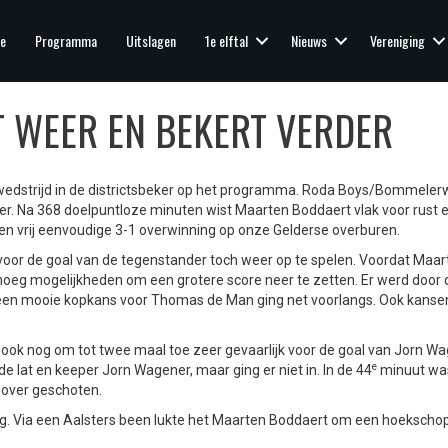
e
Programma
Uitslagen
1e elftal
Nieuws
Vereniging
T WEER EN BEKERT VERDER
wedstrijd in de districtsbeker op het programma. Roda Boys/Bommeler
er. Na 368 doelpuntloze minuten wist Maarten Boddaert vlak voor rust ei
 een vrij eenvoudige 3-1 overwinning op onze Gelderse overburen.
voor de goal van de tegenstander toch weer op te spelen. Voordat Maar
oeg mogelijkheden om een grotere score neer te zetten. Er werd door 
 een mooie kopkans voor Thomas de Man ging net voorlangs. Ook kanse
ook nog om tot twee maal toe zeer gevaarlijk voor de goal van Jorn Wa
e
de lat en keeper Jorn Wagener, maar ging er niet in. In de 44
minuut was
 over geschoten.
g. Via een Aalsters been lukte het Maarten Boddaert om een hoekschop