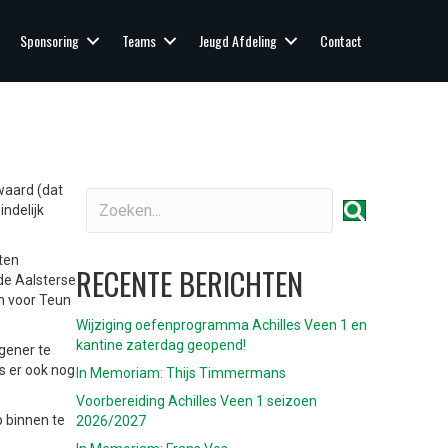
Sponsoring
Teams
Jeugd Afdeling
Contact
waard (dat
ndelijk
ten
RECENTE BERICHTEN
de Aalsterse
n voor Teun
Wijziging oefenprogramma Achilles Veen 1 en
kantine zaterdag geopend!
gener te
 er ook nog
In Memoriam: Thijs Timmermans
Voorbereiding Achilles Veen 1 seizoen
 binnen te
2026/2027