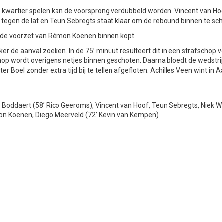
n kwartier spelen kan de voorsprong verdubbeld worden. Vincent van H
et tegen de lat en Teun Sebregts staat klaar om de rebound binnen te sch
ld de voorzet van Rémon Koenen binnen kopt.
r de aanval zoeken. In de 75’ minuut resulteert dit in een strafschop v
hop wordt overigens netjes binnen geschoten. Daarna bloedt de wedstri
 Boel zonder extra tijd bij te tellen afgefloten. Achilles Veen wint in A
 Boddaert (58’ Rico Geeroms), Vincent van Hoof, Teun Sebregts, Niek Wi
 Koenen, Diego Meerveld (72’ Kevin van Kempen)