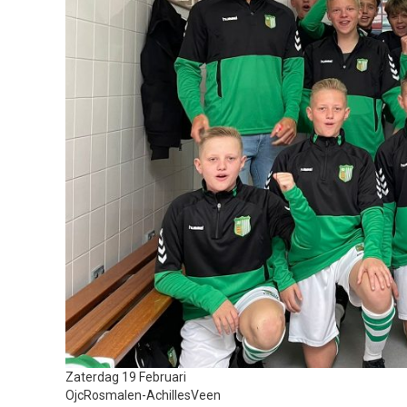
Zaterdag 19 Februari
OjcRosmalen-AchillesVeen