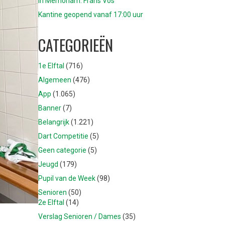
In Memoriam: Frans Vos
Kantine geopend vanaf 17:00 uur
CATEGORIEËN
1e Elftal
(716)
Algemeen
(476)
App
(1.065)
Banner
(7)
Belangrijk
(1.221)
Dart Competitie
(5)
Geen categorie
(5)
Jeugd
(179)
Pupil van de Week
(98)
Senioren
(50)
2e Elftal
(14)
Verslag Senioren / Dames
(35)