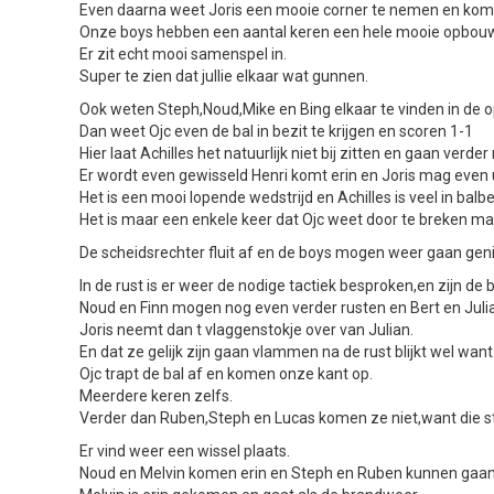
Even daarna weet Joris een mooie corner te nemen en komt e
Onze boys hebben een aantal keren een hele mooie opbouw 
Er zit echt mooi samenspel in.
Super te zien dat jullie elkaar wat gunnen.
Ook weten Steph,Noud,Mike en Bing elkaar te vinden in de 
Dan weet Ojc even de bal in bezit te krijgen en scoren 1-1
Hier laat Achilles het natuurlijk niet bij zitten en gaan ver
Er wordt even gewisseld Henri komt erin en Joris mag even 
Het is een mooi lopende wedstrijd en Achilles is veel in balbe
Het is maar een enkele keer dat Ojc weet door te breken maar 
De scheidsrechter fluit af en de boys mogen weer gaan genie
In de rust is er weer de nodige tactiek besproken,en zijn d
Noud en Finn mogen nog even verder rusten en Bert en Julia
Joris neemt dan t vlaggenstokje over van Julian.
En dat ze gelijk zijn gaan vlammen na de rust blijkt wel want 
Ojc trapt de bal af en komen onze kant op.
Meerdere keren zelfs.
Verder dan Ruben,Steph en Lucas komen ze niet,want die st
Er vind weer een wissel plaats.
Noud en Melvin komen erin en Steph en Ruben kunnen gaan 