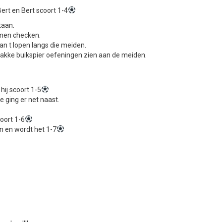
ert en Bert scoort 1-4
taan.
omen checken.
n t lopen langs die meiden.
trakke buikspier oefeningen zien aan de meiden.
hij scoort 1-5
 ging er net naast.
oort 1-6
n en wordt het 1-7