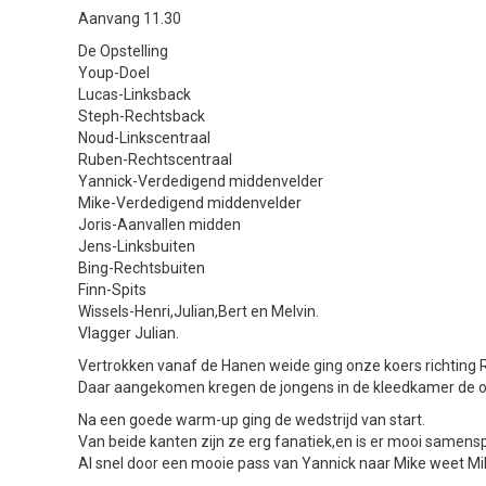
Aanvang 11.30
De Opstelling
Youp-Doel
Lucas-Linksback
Steph-Rechtsback
Noud-Linkscentraal
Ruben-Rechtscentraal
Yannick-Verdedigend middenvelder
Mike-Verdedigend middenvelder
Joris-Aanvallen midden
Jens-Linksbuiten
Bing-Rechtsbuiten
Finn-Spits
Wissels-Henri,Julian,Bert en Melvin.
Vlagger Julian.
Vertrokken vanaf de Hanen weide ging onze koers richting
Daar aangekomen kregen de jongens in de kleedkamer de ops
Na een goede warm-up ging de wedstrijd van start.
Van beide kanten zijn ze erg fanatiek,en is er mooi samensp
Al snel door een mooie pass van Yannick naar Mike weet Mi