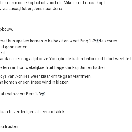
r een mooie kopbal uit voort die Mike er net naast kopt.
via Lucas,Ruben,Joris naar Jens.
opbouw.
der met hun spel en komen in balbezit en weet Bing 1-2
te scoren.
uit gaan rusten.
zit.
dan is er nog altijd onze Youp,die de ballen feilloos uit t doel weet te
ten van hun wekelijkse fruit hapje dankzij Jan en Esther.
e boys van Achilles weer klaar om te gaan vlammen.
n komen er een frisse wind in blazen.
al snel scoort Bert 1-3
aan te verdedigen als een rotsblok.
uitrusten.