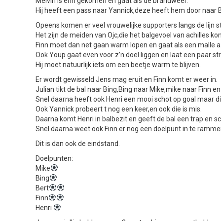
Melvin is erin gekomen en gaat als de brandweer.
Hij heeft een pass naar Yannick,deze heeft hem door naar B
Opeens komen er veel vrouwelijke supporters langs de lijn s
Het zijn de meiden van Ojc,die het balgevoel van achilles k
Finn moet dan net gaan warm lopen en gaat als een malle aa
Ook Youp gaat even voor z’n doel liggen en laat een paar s
Hij moet natuurlijk iets om een beetje warm te blijven.
Er wordt gewisseld Jens mag eruit en Finn komt er weer in.
Julian tikt de bal naar Bing,Bing naar Mike,mike naar Finn en 
Snel daarna heeft ook Henri een mooi schot op goal maar die
Ook Yannick probeert t nog een keer,en ook die is mis.
Daarna komt Henri in balbezit en geeft de bal een trap en sc
Snel daarna weet ook Finn er nog een doelpunt in te ramme
Dit is dan ook de eindstand.
Doelpunten:
Mike
Bing
Bert
Finn
Henri