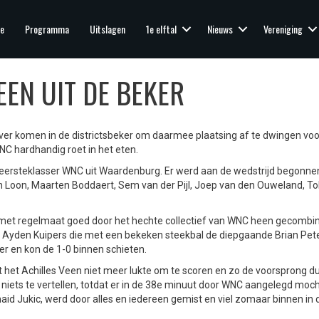
e
Programma
Uitslagen
1e elftal
Nieuws
Vereniging
EEN UIT DE BEKER
s ver komen in de districtsbeker om daarmee plaatsing af te dwingen vo
C hardhandig roet in het eten.
 eersteklasser WNC uit Waardenburg. Er werd aan de wedstrijd begonnen
n Loon, Maarten Boddaert, Sem van der Pijl, Joep van den Ouweland, To
 met regelmaat goed door het hechte collectief van WNC heen gecombin
as Ayden Kuipers die met een bekeken steekbal de diepgaande Brian Pete
r en kon de 1-0 binnen schieten.
 het Achilles Veen niet meer lukte om te scoren en zo de voorsprong dus
 niets te vertellen, totdat er in de 38e minuut door WNC aangelegd moc
naid Jukic, werd door alles en iedereen gemist en viel zomaar binnen in 