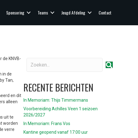
Sponsoring
Teams
Jeugd Afdeling
Contact
or de KNVB-
 in de
by Tan,
RECENTE BERICHTEN
eerd en dit
In Memoriam: Thijs Timmermans
rs alleen
Voorbereiding Achilles Veen 1 seizoen
2026/2027
 uit te
ht worden
In Memoriam: Frans Vos
de verre
Kantine geopend vanaf 17:00 uur