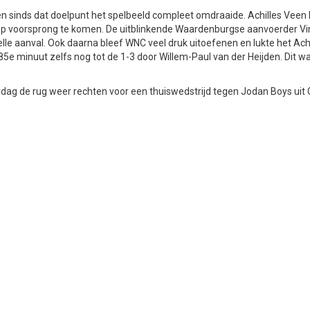
n sinds dat doelpunt het spelbeeld compleet omdraaide. Achilles Vee
m op voorsprong te komen. De uitblinkende Waardenburgse aanvoerder V
le aanval. Ook daarna bleef WNC veel druk uitoefenen en lukte het Ach
 85e minuut zelfs nog tot de 1-3 door Willem-Paul van der Heijden. Dit w
rdag de rug weer rechten voor een thuiswedstrijd tegen Jodan Boys uit