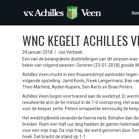
Hom
WNC KEGELT ACHILLES V
24 januari 2018
/
Jos Verbeek
Een van de belangrijkste doelstellingen van dit seizoen wa
beker van volgend seizoen. Gisteren (23-01-2018) gooide WN
Achilles Veen mocht in een thuiswedstrijd aantreden tegen
volgende opstelling: Jamil Kools, Freek Langermans, Bas va
Theo Martens, Ayden Kuipers, Sen Aerts en Brian Peters.
Achilles Veen begon voortvarend aan de wedstrijd. Er werd
resulteerde al in de 6e minuut in de 1-0 voorsprong. Het w
voor de keeper zette. Peters omspeelde eenvoudig de keepe
Het wedstrijdbeeld veranderde hierna niets. Behalve dan dat
breiden. Ruim een half uur lang hadden de gasten helemaal
voor een vrije trap. De vrije trap, die werd genomen door Se
hoek. Dat bracht de stand op 1-1.