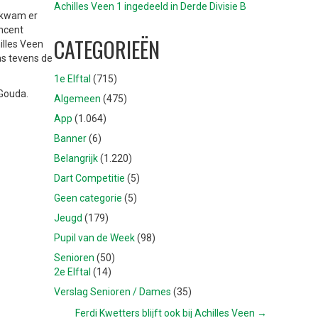
Achilles Veen 1 ingedeeld in Derde Divisie B
n kwam er
incent
CATEGORIEËN
illes Veen
as tevens de
1e Elftal
(715)
 Gouda.
Algemeen
(475)
App
(1.064)
Banner
(6)
Belangrijk
(1.220)
Dart Competitie
(5)
Geen categorie
(5)
Jeugd
(179)
Pupil van de Week
(98)
Senioren
(50)
2e Elftal
(14)
Verslag Senioren / Dames
(35)
Ferdi Kwetters blijft ook bij Achilles Veen →