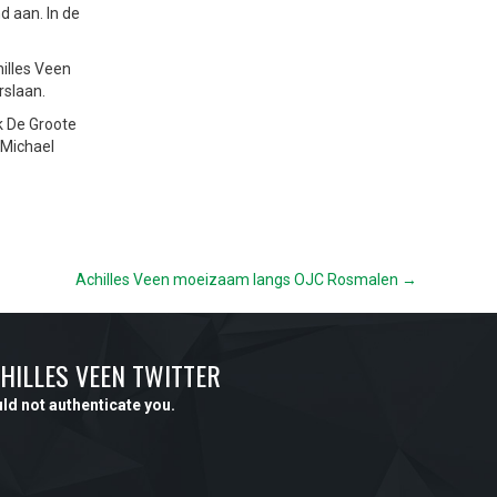
d aan. In de
illes Veen
rslaan.
k De Groote
 Michael
Achilles Veen moeizaam langs OJC Rosmalen →
HILLES VEEN TWITTER
ld not authenticate you.