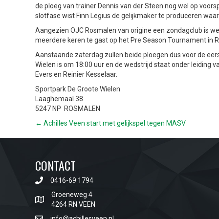
de ploeg van trainer Dennis van der Steen nog wel op voors
slotfase wist Finn Legius de gelijkmaker te produceren waar
Aangezien OJC Rosmalen van origine een zondagclub is werd
meerdere keren te gast op het Pre Season Tournament in R
Aanstaande zaterdag zullen beide ploegen dus voor de eerst
Wielen is om 18:00 uur en de wedstrijd staat onder leiding
Evers en Reinier Kesselaar.
Sportpark De Groote Wielen
Laaghemaal 38
5247 NP ROSMALEN
POSTS
← Achilles Veen start met gelijkspel tegen MASV
NAVIGATION
CONTACT
0416-69 1794
Groeneweg 4
4264 RN VEEN
info@achillesveen.nl