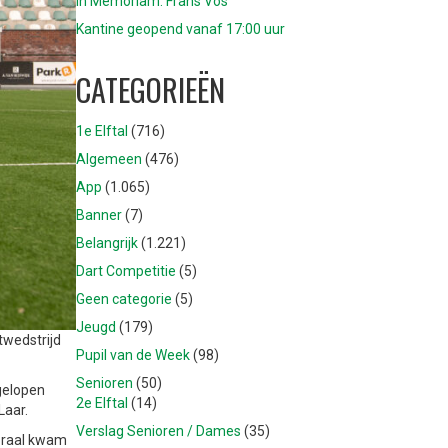
In Memoriam: Frans Vos
Kantine geopend vanaf 17:00 uur
CATEGORIEËN
1e Elftal
(716)
Algemeen
(476)
App
(1.065)
Banner
(7)
Belangrijk
(1.221)
Dart Competitie
(5)
Geen categorie
(5)
Jeugd
(179)
twedstrijd
Pupil van de Week
(98)
Senioren
(50)
gelopen
2e Elftal
(14)
Laar.
Verslag Senioren / Dames
(35)
poraal kwam