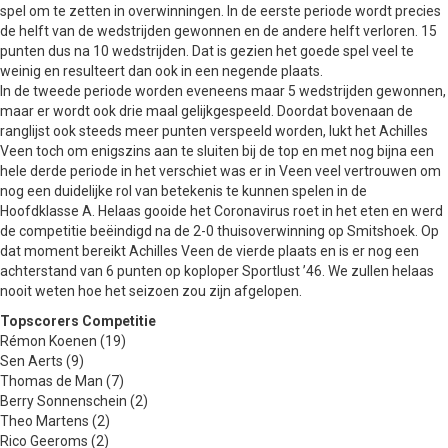
spel om te zetten in overwinningen. In de eerste periode wordt precies
de helft van de wedstrijden gewonnen en de andere helft verloren. 15
punten dus na 10 wedstrijden. Dat is gezien het goede spel veel te
weinig en resulteert dan ook in een negende plaats.
In de tweede periode worden eveneens maar 5 wedstrijden gewonnen,
maar er wordt ook drie maal gelijkgespeeld. Doordat bovenaan de
ranglijst ook steeds meer punten verspeeld worden, lukt het Achilles
Veen toch om enigszins aan te sluiten bij de top en met nog bijna een
hele derde periode in het verschiet was er in Veen veel vertrouwen om
nog een duidelijke rol van betekenis te kunnen spelen in de
Hoofdklasse A. Helaas gooide het Coronavirus roet in het eten en werd
de competitie beëindigd na de 2-0 thuisoverwinning op Smitshoek. Op
dat moment bereikt Achilles Veen de vierde plaats en is er nog een
achterstand van 6 punten op koploper Sportlust ’46. We zullen helaas
nooit weten hoe het seizoen zou zijn afgelopen.
Topscorers Competitie
Rémon Koenen (19)
Sen Aerts (9)
Thomas de Man (7)
Berry Sonnenschein (2)
Theo Martens (2)
Rico Geeroms (2)