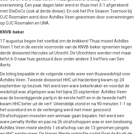
overwinning. Een paar dagen later werd er thuis met 3-1 afgerekend
met SteDoCo (ook al derde divisie). En ook het Pre Season Toernooi bij
OJC Rosmalen werd door Achilles Veen gewonnen door overwinningen
op OJC Rosmalen en UNA.
KNVB-beker
17 augustus begon het voetbal om de knikkers! Thuis moest Achilles
Veen 1 het in de eerste voorronde van de KNVB-beker opnemen tegen
derde divisionist Hercules uit Utrecht. De Utrechters werden met maar
liefst 6-0 naar huis gestuurd door onder andere 3 treffers van Sen
Aerts.
De loting bepaalde in de volgende ronde weer een thuiswedstrijd voor
Achilles Veen. Tweede divisionist HHC uit Hardenberg kwam op 24
september op bezoek. Het werd een ware bekerkraker en voordat de
wedstrijd was afgelopen was het bijna 25 september. Achilles Veen
was de bovenliggende partij in de eerste helft en in de tweede helft
kwam HHC beter uit de verf. Uiteindelijk stond er na 90 minuten 1-1 op
het scorebord en in de verlenging werd niet meer gescoord.
Strafschoppen moesten een winnaar gaan bepalen. Het werd een
ware penalty thriller en pas na 26 strafschoppen was er een beslissing.
Achilles Veen miste slechts 1 strafschop van de 13 genomen pingels
en HHC eentje meer. De Hanen Weide ontplofte nadat Roel de Kruijk de