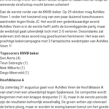
winnende strafschop mocht binnen schieten!
Dan de eerste ronde van de KNVB-beker. Op 29 oktober mag Achilles
Veen 1 onder het toeziend oog van een paar duizend toeschouwers
aantreden tegen Roda JC. Het wordt een gedenkwaardige avond.
Achilles Veen is in de eerste helft zelfs de bovenliggende partij, maar
de wedstrijd gaat uiteindelijk toch met 2-0 verloren. Desondanks zal
iedereen zich deze avond nog goed kunnen herinneren. Het was een
prachtige bekercampagne met 3 fantastische wedstrijden van Achilles
Veen 1!
Topscorers KNVB beker
Sen Aerts (4)
Teun Sebregts (1)
Niek Wilborts (1)
Diego Meerveld (1)
Hoofdklasse A
Op zaterdag 31 augustus gaat voor Achilles Veen de Hoofdklasse A
van start met een uitwedstrijd tegen Spijkenisse. De competitie wordt
begonnen met een knappe driepunter (1-3), maar in de eerste periode
zijn de resultaten behoorlijk wisselvallig. De groen-witten zijn steevast
de betere ploeg, maar er worden te weinig kansen benut om het goede