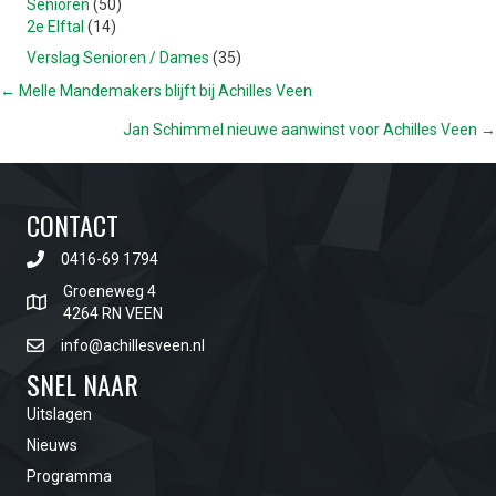
Senioren
(50)
2e Elftal
(14)
Verslag Senioren / Dames
(35)
POSTS
← Melle Mandemakers blijft bij Achilles Veen
Jan Schimmel nieuwe aanwinst voor Achilles Veen →
NAVIGATION
CONTACT
0416-69 1794
Groeneweg 4
4264 RN VEEN
info@achillesveen.nl
SNEL NAAR
Uitslagen
Nieuws
Programma