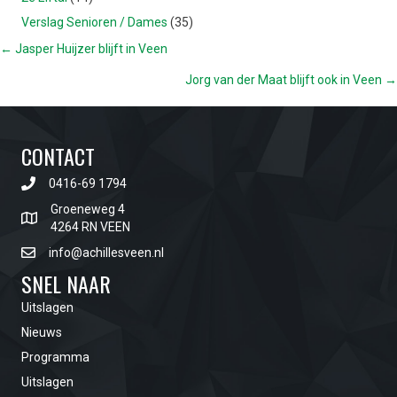
Verslag Senioren / Dames
(35)
POSTS
← Jasper Huijzer blijft in Veen
Jorg van der Maat blijft ook in Veen →
NAVIGATION
CONTACT
0416-69 1794
Groeneweg 4
4264 RN VEEN
info@achillesveen.nl
SNEL NAAR
Uitslagen
Nieuws
Programma
Uitslagen