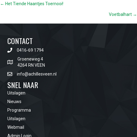
POSTS
← Het Tiende Haantjes Toernooi!
Voetbalhart →
NAVIGATION
CONTACT
0416-69 1794
Groeneweg 4
4264 RN VEEN
info@achillesveen.nl
SNEL NAAR
Uitslagen
Nieuws
Programma
Uitslagen
Webmail
Admin Login