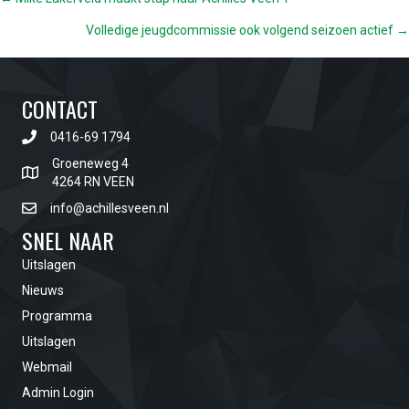
POSTS
Volledige jeugdcommissie ook volgend seizoen actief →
NAVIGATION
CONTACT
0416-69 1794
Groeneweg 4
4264 RN VEEN
info@achillesveen.nl
SNEL NAAR
Uitslagen
Nieuws
Programma
Uitslagen
Webmail
Admin Login