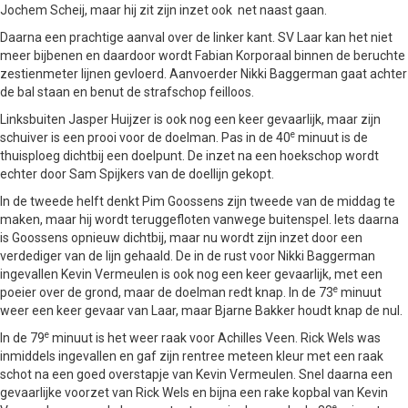
Jochem Scheij, maar hij zit zijn inzet ook net naast gaan.
Daarna een prachtige aanval over de linker kant. SV Laar kan het niet
meer bijbenen en daardoor wordt Fabian Korporaal binnen de beruchte
zestienmeter lijnen gevloerd. Aanvoerder Nikki Baggerman gaat achter
de bal staan en benut de strafschop feilloos.
Linksbuiten Jasper Huijzer is ook nog een keer gevaarlijk, maar zijn
e
schuiver is een prooi voor de doelman. Pas in de 40
minuut is de
thuisploeg dichtbij een doelpunt. De inzet na een hoekschop wordt
echter door Sam Spijkers van de doellijn gekopt.
In de tweede helft denkt Pim Goossens zijn tweede van de middag te
maken, maar hij wordt teruggefloten vanwege buitenspel. Iets daarna
is Goossens opnieuw dichtbij, maar nu wordt zijn inzet door een
verdediger van de lijn gehaald. De in de rust voor Nikki Baggerman
ingevallen Kevin Vermeulen is ook nog een keer gevaarlijk, met een
e
poeier over de grond, maar de doelman redt knap. In de 73
minuut
weer een keer gevaar van Laar, maar Bjarne Bakker houdt knap de nul.
e
In de 79
minuut is het weer raak voor Achilles Veen. Rick Wels was
inmiddels ingevallen en gaf zijn rentree meteen kleur met een raak
schot na een goed overstapje van Kevin Vermeulen. Snel daarna een
gevaarlijke voorzet van Rick Wels en bijna een rake kopbal van Kevin
e