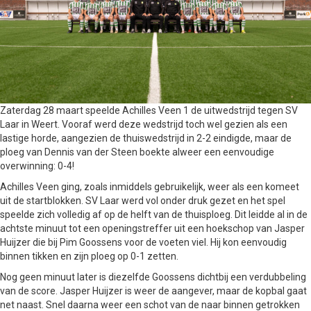
Zaterdag 28 maart speelde Achilles Veen 1 de uitwedstrijd tegen SV
Laar in Weert. Vooraf werd deze wedstrijd toch wel gezien als een
lastige horde, aangezien de thuiswedstrijd in 2-2 eindigde, maar de
ploeg van Dennis van der Steen boekte alweer een eenvoudige
overwinning: 0-4!
Achilles Veen ging, zoals inmiddels gebruikelijk, weer als een komeet
uit de startblokken. SV Laar werd vol onder druk gezet en het spel
speelde zich volledig af op de helft van de thuisploeg. Dit leidde al in de
achtste minuut tot een openingstreffer uit een hoekschop van Jasper
Huijzer die bij Pim Goossens voor de voeten viel. Hij kon eenvoudig
binnen tikken en zijn ploeg op 0-1 zetten.
Nog geen minuut later is diezelfde Goossens dichtbij een verdubbeling
van de score. Jasper Huijzer is weer de aangever, maar de kopbal gaat
net naast. Snel daarna weer een schot van de naar binnen getrokken