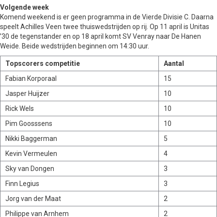
Volgende week
Komend weekend is er geen programma in de Vierde Divisie C. Daarna
speelt Achilles Veen twee thuiswedstrijden op rij. Op 11 april is Unitas
’30 de tegenstander en op 18 april komt SV Venray naar De Hanen
Weide. Beide wedstrijden beginnen om 14:30 uur.
Topscorers competitie
Aantal
Fabian Korporaal
15
Jasper Huijzer
10
Rick Wels
10
Pim Goosssens
10
Nikki Baggerman
5
Kevin Vermeulen
4
Sky van Dongen
3
Finn Legius
3
Jorg van der Maat
2
Philippe van Arnhem
2