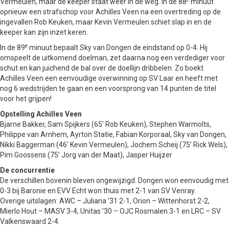
Vermeulen, maar de keeper staat weer in de weg. In de 88
minuut
opnieuw een strafschop voor Achilles Veen na een overtreding op de
ingevallen Rob Keuken, maar Kevin Vermeulen schiet slap in en de
keeper kan zijn inzet keren.
e
In de 89
minuut bepaalt Sky van Dongen de eindstand op 0-4. Hij
omspeelt de uitkomend doelman, zet daarna nog een verdediger voor
schut en kan juichend de bal over de doellijn dribbelen. Zo boekt
Achilles Veen een eenvoudige overwinning op SV Laar en heeft met
nog 6 wedstrijden te gaan en een voorsprong van 14 punten de titel
voor het grijpen!
Opstelling Achilles Veen
Bjarne Bakker, Sam Spijkers (65’ Rob Keuken), Stephen Warmolts,
Philippe van Arnhem, Ayrton Statie, Fabian Korporaal, Sky van Dongen,
Nikki Baggerman (46’ Kevin Vermeulen), Jochem Scheij (75’ Rick Wels),
Pim Goossens (75’ Jorg van der Maat), Jasper Huijzer
De concurrentie
De verschillen bovenin bleven ongewijzigd. Dongen won eenvoudig met
0-3 bij Baronie en EVV Echt won thuis met 2-1 van SV Venray.
Overige uitslagen: AWC – Juliana ’31 2-1, Orion – Wittenhorst 2-2,
Mierlo Hout – MASV 3-4, Unitas ’30 – OJC Rosmalen 3-1 en LRC – SV
Valkenswaard 2-4.