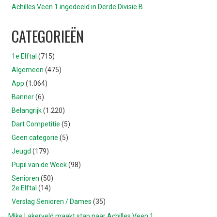
Achilles Veen 1 ingedeeld in Derde Divisie B
CATEGORIEËN
1e Elftal
(715)
Algemeen
(475)
App
(1.064)
Banner
(6)
Belangrijk
(1.220)
Dart Competitie
(5)
Geen categorie
(5)
Jeugd
(179)
Pupil van de Week
(98)
Senioren
(50)
2e Elftal
(14)
Verslag Senioren / Dames
(35)
← Mike Lakerveld maakt stap naar Achilles Veen 1