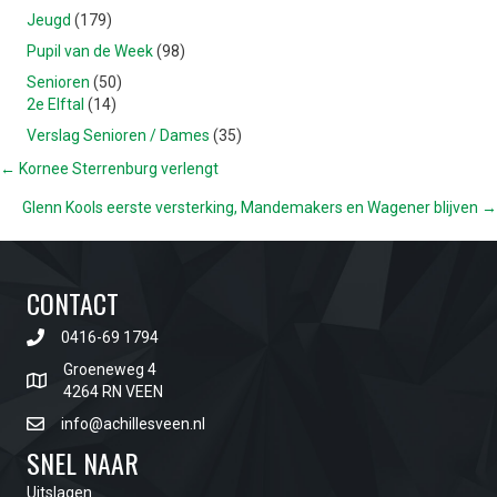
Jeugd
(179)
Pupil van de Week
(98)
Senioren
(50)
2e Elftal
(14)
Verslag Senioren / Dames
(35)
POSTS
← Kornee Sterrenburg verlengt
Glenn Kools eerste versterking, Mandemakers en Wagener blijven →
NAVIGATION
CONTACT
0416-69 1794
Groeneweg 4
4264 RN VEEN
info@achillesveen.nl
SNEL NAAR
Uitslagen