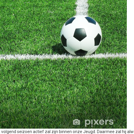
 volgend seizoen actief zal zijn binnen onze Jeugd. Daarmee zal hij alw