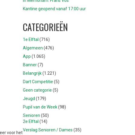
In Memoriam: Frans Vos
Kantine geopend vanaf 17:00 uur
CATEGORIEËN
1e Elftal
(716)
Algemeen
(476)
App
(1.065)
Banner
(7)
Belangrijk
(1.221)
Dart Competitie
(5)
Geen categorie
(5)
Jeugd
(179)
Pupil van de Week
(98)
Senioren
(50)
2e Elftal
(14)
Verslag Senioren / Dames
(35)
eer voor het