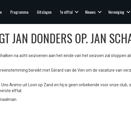
e
Programma
Uitslagen
1e elftal
Nieuws
Vereniging
GT JAN DONDERS OP. JAN SCH
alken na acht seizoenen aan het einde van het seizoen zal stoppen al
overeenstemming bereikt met Gérard van de Ven om de vacature van ver
Uno Animo uit Loon op Zand en hij is geen onbekende voor onze club, o
erste elftal.
eriaalman.