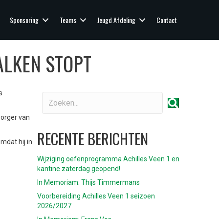
Sponsoring
Teams
Jeugd Afdeling
Contact
ALKEN STOPT
s
zorger van
RECENTE BERICHTEN
mdat hij in
Wijziging oefenprogramma Achilles Veen 1 en
kantine zaterdag geopend!
In Memoriam: Thijs Timmermans
Voorbereiding Achilles Veen 1 seizoen
2026/2027