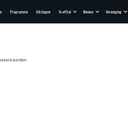
e
Programma
Uitslagen
1e elftal
Nieuws
Vereniging
asseerd worden.