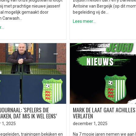
iding van onze jeugdteams loopt
zojuist melden dat Ferry Daniëls
bij met prachtige nieuwe jassen!
Antoine van Bergeijk (op dit mo
aal mogelijk gemaakt door
begeleiding vij de…
n Carwash…
Lees meer...
..
OURNAAL: ‘SPELERS DIE
MARK DE LAAT GAAT ACHILLES
AKEN, DAT MIS IK WEL EENS’
VERLATEN
 1, 2025
december 1, 2025
begeleiden, trainingen bekijken en
Na 7 mooie jaren nemen we aan 