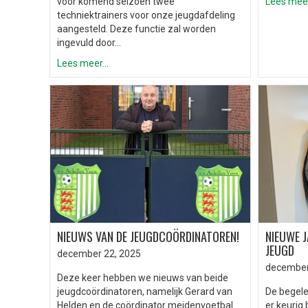
voor komend seizoen twee
Lees meer.
techniektrainers voor onze jeugdafdeling
aangesteld. Deze functie zal worden
ingevuld door…
Lees meer...
NIEUWS VAN DE JEUGDCOÖRDINATOREN!
NIEUWE J
JEUGD
december 22, 2025
december
Deze keer hebben we nieuws van beide
jeugdcoördinatoren, namelijk Gerard van
De begele
Helden en de coördinator meidenvoetbal
er keurig 