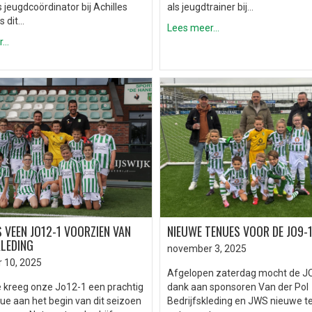
 jeugdcoördinator bij Achilles
als jeugdtrainer bij…
s dit…
Lees meer...
..
 VEEN JO12-1 VOORZIEN VAN
NIEUWE TENUES VOOR DE JO9-1
KLEDING
november 3, 2025
 10, 2025
Afgelopen zaterdag mocht de J
e kreeg onze Jo12-1 een prachtig
dank aan sponsoren Van der Pol
ue aan het begin van dit seizoen
Bedrijfskleding en JWS nieuwe t