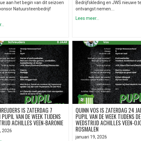
ue aan het begin van dit seizoen
Bedrijfskleding en JWS nieuwe t
ponsor Natuursteenbedrijf
ontvangst nemen….
Lees meer...
..
HREUDERS IS ZATERDAG 7
QUINN VOS IS ZATERDAG 24 JA
 PUPIL VAN DE WEEK TIJDENS
PUPIL VAN DE WEEK TIJDENS DE
RIJD ACHILLES VEEN-BARONIE
WEDSTRIJD ACHILLES VEEN-OJ
ROSMALEN
, 2026
januari 19, 2026