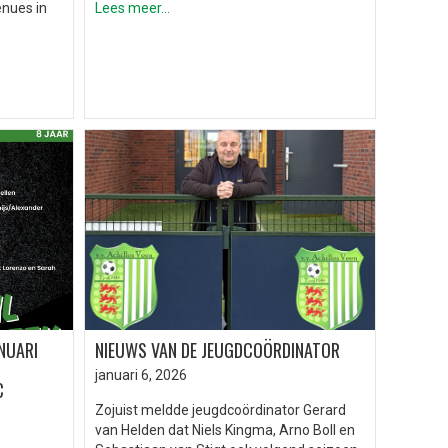
enues in
Lees meer...
NUARI
NIEUWS VAN DE JEUGDCOÖRDINATOR
januari 6, 2026
C
Zojuist meldde jeugdcoördinator Gerard
van Helden dat Niels Kingma, Arno Boll en