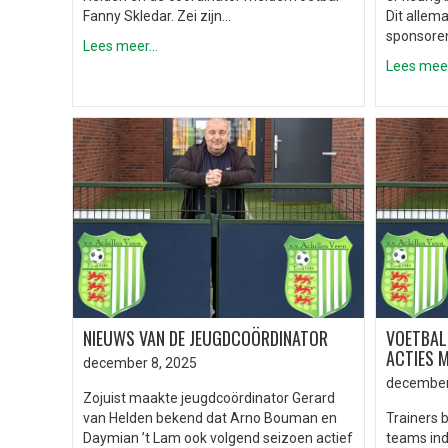
Fanny Skledar. Zei zijn…
Dit allem
sponsore
Lees meer...
Lees meer.
NIEUWS VAN DE JEUGDCOÖRDINATOR
VOETBALJ
ACTIES M
december 8, 2025
december
Zojuist maakte jeugdcoördinator Gerard
van Helden bekend dat Arno Bouman en
Trainers 
Daymian ’t Lam ook volgend seizoen actief
teams ind