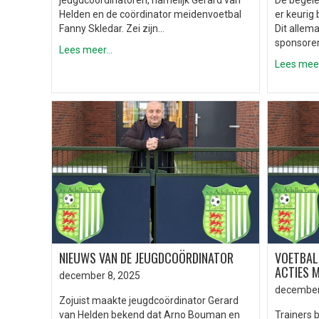
jeugdcoördinatoren, namelijk Gerard van
De begele
Helden en de coördinator meidenvoetbal
er keurig 
Fanny Skledar. Zei zijn…
Dit allem
sponsore
Lees meer...
Lees meer.
NIEUWS VAN DE JEUGDCOÖRDINATOR
VOETBALJ
ACTIES M
december 8, 2025
december
Zojuist maakte jeugdcoördinator Gerard
van Helden bekend dat Arno Bouman en
Trainers 