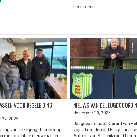
..
Lees meer...
ASSEN VOOR BEGELEIDING
NIEUWS VAN DE JEUGDCOÖRDI
december 20, 2025
 22, 2025
Jeugdcoördinator Gerard van He
iding van onze jeugdteams loopt
zojuist melden dat Ferry Daniëls
bij met prachtige nieuwe jassen!
Antoine van Bergeijk (op dit mo