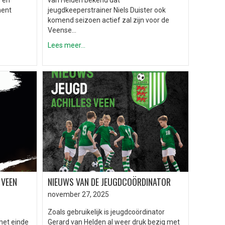
e en
van Helden bekend dat
ment
jeugdkeeperstrainer Niels Duister ook
komend seizoen actief zal zijn voor de
Veense…
Lees meer...
 VEEN
NIEUWS VAN DE JEUGDCOÖRDINATOR
november 27, 2025
Zoals gebruikelijk is jeugdcoördinator
het einde
Gerard van Helden al weer druk bezig met