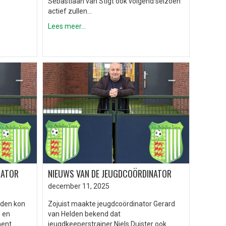
Sebastiaan van Stigt ook volgend seizoen
actief zullen…
Lees meer...
NATOR
NIEUWS VAN DE JEUGDCOÖRDINATOR
december 11, 2025
lden kon
Zojuist maakte jeugdcoördinator Gerard
e en
van Helden bekend dat
ment
jeugdkeeperstrainer Niels Duister ook