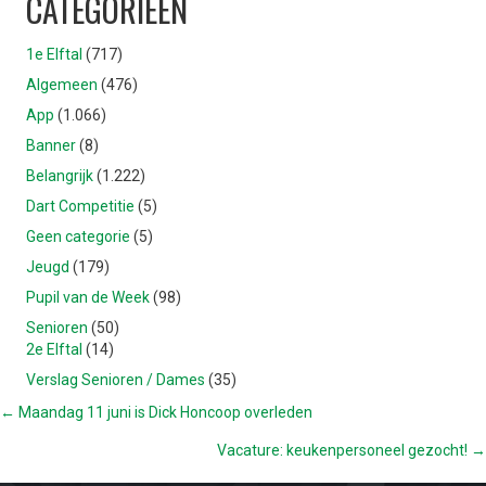
CATEGORIEËN
1e Elftal
(717)
Algemeen
(476)
App
(1.066)
Banner
(8)
Belangrijk
(1.222)
Dart Competitie
(5)
Geen categorie
(5)
Jeugd
(179)
Pupil van de Week
(98)
Senioren
(50)
2e Elftal
(14)
Verslag Senioren / Dames
(35)
POSTS
← Maandag 11 juni is Dick Honcoop overleden
Vacature: keukenpersoneel gezocht! →
NAVIGATION