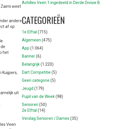
Achilles Veen 1 ingedeeld in Derde Divisie B
s Zaimi weet
CATEGORIEËN
 onder andere
ct af op
1e Elftal
(715)
Algemeen
(475)
de
 de
App
(1.064)
p het
Banner
(6)
Belangrijk
(1.220)
Dart Competitie
(5)
 Kuijpers,
Geen categorie
(5)
Jeugd
(179)
amelijk uit
Pupil van de Week
(98)
.
Senioren
(50)
2e Elftal
(14)
Verslag Senioren / Dames
(35)
lles Veen