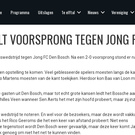
e
Programma
Uitslagen
1e elftal
Nieuws
Vereniging
LT VOORSPRONG TEGEN JONG 
swedstrijd tegen Jong FC Den Bosch. Na een 2-0 voorsprong stond er na
een opstelling te komen. Veel geblesseerde spelers moesten langs de kan
o Martens moesten van de kant toekijken. Hierdoor kon Bas van Loon m
e gasten uit Den Bosch, maar tot echt grote kansen leidt het Bossche aa
Achilles Veen wanneer Sen Aerts het met zijn hoofd probeert, maar zij i
de wedstrijd te noteren. En wel voor de bezoekers, maar deze wordt vak
is het Rico Geeroms die het een keer van afstand probeert. Niet eens
it de tegenstoot wordt Den Bosch weer gevaarlijk, maar deze keer komt J
jk genoeg om niet het net te kunnen vinden.