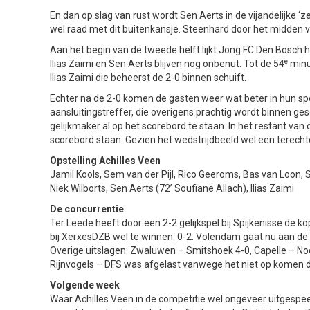
En dan op slag van rust wordt Sen Aerts in de vijandelijke ‘z
wel raad met dit buitenkansje. Steenhard door het midden v
Aan het begin van de tweede helft lijkt Jong FC Den Bosch he
e
Ilias Zaimi en Sen Aerts blijven nog onbenut. Tot de 54
minu
Ilias Zaimi die beheerst de 2-0 binnen schuift.
Echter na de 2-0 komen de gasten weer wat beter in hun spel 
aansluitingstreffer, die overigens prachtig wordt binnen ge
gelijkmaker al op het scorebord te staan. In het restant van
scorebord staan. Gezien het wedstrijdbeeld wel een terechte
Opstelling Achilles Veen
Jamil Kools, Sem van der Pijl, Rico Geeroms, Bas van Loon, 
Niek Wilborts, Sen Aerts (72’ Soufiane Allach), Ilias Zaimi
De concurrentie
Ter Leede heeft door een 2-2 gelijkspel bij Spijkenisse d
bij XerxesDZB wel te winnen: 0-2. Volendam gaat nu aan de l
Overige uitslagen: Zwaluwen – Smitshoek 4-0, Capelle – No
Rijnvogels – DFS was afgelast vanwege het niet op komen 
Volgende week
Waar Achilles Veen in de competitie wel ongeveer uitgespeel