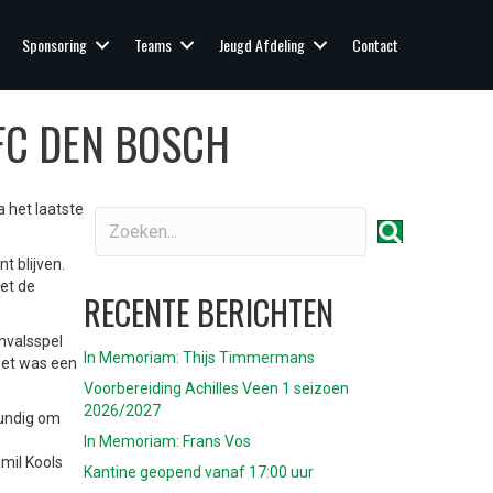
Sponsoring
Teams
Jeugd Afdeling
Contact
FC DEN BOSCH
 het laatste
t blijven.
et de
RECENTE BERICHTEN
nvalsspel
In Memoriam: Thijs Timmermans
nzet was een
Voorbereiding Achilles Veen 1 seizoen
2026/2027
kundig om
In Memoriam: Frans Vos
amil Kools
Kantine geopend vanaf 17:00 uur