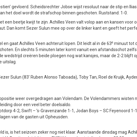
estien’ gevloerd. Scheidsrechter Jobse wijst resoluut naar de stip en Ilia
an het doel wordt de strafschop binnen geschoten. Ruststand: 1-0.
t een beetje kwijt te zijn. Achilles Veen valt volop aan en kansen voor
ut. Dan komt Sezer Sulun mee op over de linker kant en geeft het perfe
e
en gaat Achilles Veen achteruit lopen. Dit leidt al in de 63
minuut tot 
schoten. En slechts 5 minuten later komt vanuit een afstandsschot zelfs
 de wedstrijd creëren beide ploegen nog wat kansjes, maar de 2-2 blijft o
 uitslag.
Sezer Sulun (83’ Ruben Alonso Taboada), Toby Tan, Roel de Kruijk, Ayden
e koppositie weer overgedragen aan Volendam. De Volendammers wisten n
eiding door een veel beter doelsaldo.
otdorp 4-2, Swift – ’s-Gravenzande 1-1, Jodan Boys – SC Feyenoord 1-1
dagen van de gasten uit Opheusden.
d is, is het seizoen zeker nog niet klaar. Aanstaande dinsdag mag Achi