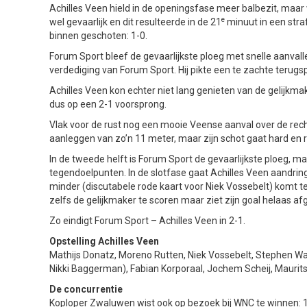
Achilles Veen hield in de openingsfase meer balbezit, maar
e
wel gevaarlijk en dit resulteerde in de 21
minuut in een stra
binnen geschoten: 1-0.
Forum Sport bleef de gevaarlijkste ploeg met snelle aanvall
verdediging van Forum Sport. Hij pikte een te zachte terugs
Achilles Veen kon echter niet lang genieten van de gelijkmak
dus op een 2-1 voorsprong.
Vlak voor de rust nog een mooie Veense aanval over de rec
aanleggen van zo’n 11 meter, maar zijn schot gaat hard en r
In de tweede helft is Forum Sport de gevaarlijkste ploeg
tegendoelpunten. In de slotfase gaat Achilles Veen aandrin
minder (discutabele rode kaart voor Niek Vossebelt) komt te 
zelfs de gelijkmaker te scoren maar ziet zijn goal helaas 
Zo eindigt Forum Sport – Achilles Veen in 2-1.
Opstelling Achilles Veen
Mathijs Donatz, Moreno Rutten, Niek Vossebelt, Stephen War
Nikki Baggerman), Fabian Korporaal, Jochem Scheij, Maurit
De concurrentie
Koploper Zwaluwen wist ook op bezoek bij WNC te winnen: 