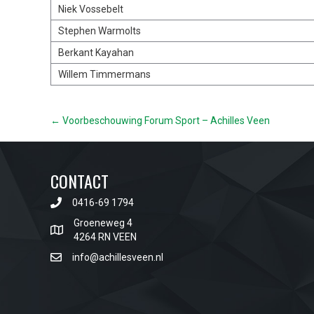
Niek Vossebelt
Stephen Warmolts
Berkant Kayahan
Willem Timmermans
POSTS
← Voorbeschouwing Forum Sport – Achilles Veen
NAVIGATION
CONTACT
0416-69 1794
Groeneweg 4
4264 RN VEEN
info@achillesveen.nl