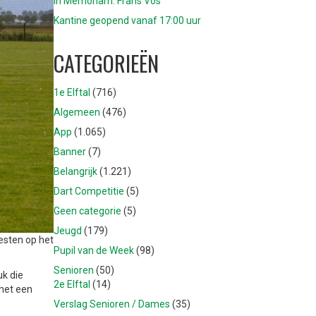
In Memoriam: Frans Vos
Kantine geopend vanaf 17:00 uur
CATEGORIEËN
1e Elftal
(716)
Algemeen
(476)
App
(1.065)
Banner
(7)
Belangrijk
(1.221)
Dart Competitie
(5)
Geen categorie
(5)
Jeugd
(179)
esten op het
Pupil van de Week
(98)
Senioren
(50)
uk die
2e Elftal
(14)
 met een
Verslag Senioren / Dames
(35)