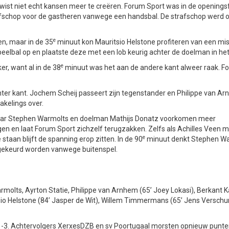
 wist niet echt kansen meer te creëren. Forum Sport was in de openings
fschop voor de gastheren vanwege een handsbal. De strafschop werd on
e
en, maar in de 35
minuut kon Mauritsio Helstone profiteren van een mis
peelbal op en plaatste deze met een lob keurig achter de doelman in het
e
er, want al in de 38
minuut was het aan de andere kant alweer raak. F
hter kant. Jochem Scheij passeert zijn tegenstander en Philippe van A
akelings over.
, maar Stephen Warmolts en doelman Mathijs Donatz voorkomen meer
gen en laat Forum Sport zichzelf terugzakken. Zelfs als Achilles Veen
e
staan blijft de spanning erop zitten. In de 90
minuut denkt Stephen W
afgekeurd worden vanwege buitenspel.
molts, Ayrton Statie, Philippe van Arnhem (65’ Joey Lokasi), Berkant 
sio Helstone (84’ Jasper de Wit), Willem Timmermans (65’ Jens Verschu
1-3. Achtervolgers XerxesDZB en sv Poortugaal morsten opnieuw punte