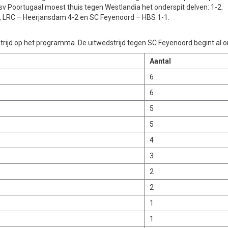
v Poortugaal moest thuis tegen Westlandia het onderspit delven: 1-2.
2, LRC – Heerjansdam 4-2 en SC Feyenoord – HBS 1-1.
rijd op het programma. De uitwedstrijd tegen SC Feyenoord begint al o
Aantal
6
6
5
5
4
3
2
2
1
1