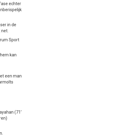
fase echter
berispelijk
ser in de
 net.
orum Sport
rnhem kan
 met een man
armolts
Kayahan (71’
ren)
n.