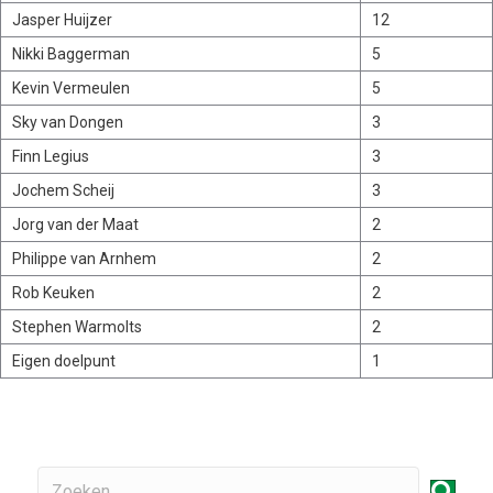
Jasper Huijzer
12
Nikki Baggerman
5
Kevin Vermeulen
5
Sky van Dongen
3
Finn Legius
3
Jochem Scheij
3
Jorg van der Maat
2
Philippe van Arnhem
2
Rob Keuken
2
Stephen Warmolts
2
Eigen doelpunt
1