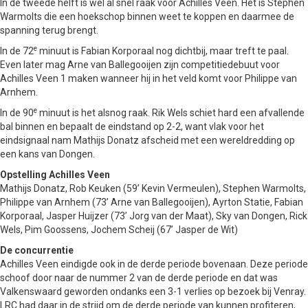
In de tweede helft is wel al snel raak voor Achilles Veen. Het is Stephen
Warmolts die een hoekschop binnen weet te koppen en daarmee de
spanning terug brengt.
e
In de 72
minuut is Fabian Korporaal nog dichtbij, maar treft te paal.
Even later mag Arne van Ballegooijen zijn competitiedebuut voor
Achilles Veen 1 maken wanneer hij in het veld komt voor Philippe van
Arnhem.
e
In de 90
minuut is het alsnog raak. Rik Wels schiet hard een afvallende
bal binnen en bepaalt de eindstand op 2-2, want vlak voor het
eindsignaal nam Mathijs Donatz afscheid met een wereldredding op
een kans van Dongen.
Opstelling Achilles Veen
Mathijs Donatz, Rob Keuken (59’ Kevin Vermeulen), Stephen Warmolts,
Philippe van Arnhem (73’ Arne van Ballegooijen), Ayrton Statie, Fabian
Korporaal, Jasper Huijzer (73’ Jorg van der Maat), Sky van Dongen, Rick
Wels, Pim Goossens, Jochem Scheij (67’ Jasper de Wit)
De concurrentie
Achilles Veen eindigde ook in de derde periode bovenaan. Deze periode
schoof door naar de nummer 2 van de derde periode en dat was
Valkenswaard geworden ondanks een 3-1 verlies op bezoek bij Venray.
LRC had daar in de strijd om de derde periode van kunnen profiteren,