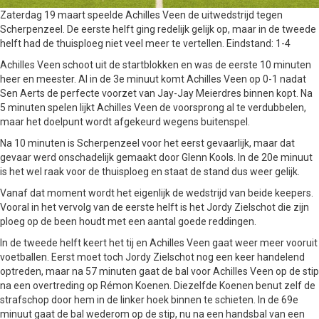
Zaterdag 19 maart speelde Achilles Veen de uitwedstrijd tegen
Scherpenzeel. De eerste helft ging redelijk gelijk op, maar in de tweede
helft had de thuisploeg niet veel meer te vertellen. Eindstand: 1-4
Achilles Veen schoot uit de startblokken en was de eerste 10 minuten
heer en meester. Al in de 3e minuut komt Achilles Veen op 0-1 nadat
Sen Aerts de perfecte voorzet van Jay-Jay Meierdres binnen kopt. Na
5 minuten spelen lijkt Achilles Veen de voorsprong al te verdubbelen,
maar het doelpunt wordt afgekeurd wegens buitenspel.
Na 10 minuten is Scherpenzeel voor het eerst gevaarlijk, maar dat
gevaar werd onschadelijk gemaakt door Glenn Kools. In de 20e minuut
is het wel raak voor de thuisploeg en staat de stand dus weer gelijk.
Vanaf dat moment wordt het eigenlijk de wedstrijd van beide keepers.
Vooral in het vervolg van de eerste helft is het Jordy Zielschot die zijn
ploeg op de been houdt met een aantal goede reddingen.
In de tweede helft keert het tij en Achilles Veen gaat weer meer vooruit
voetballen. Eerst moet toch Jordy Zielschot nog een keer handelend
optreden, maar na 57 minuten gaat de bal voor Achilles Veen op de stip
na een overtreding op Rémon Koenen. Diezelfde Koenen benut zelf de
strafschop door hem in de linker hoek binnen te schieten. In de 69e
minuut gaat de bal wederom op de stip, nu na een handsbal van een