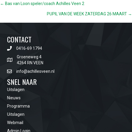
POSTS
← Bas van Loon speler/coach Achilles Veen 2
PUPIL VAN DE WEEK ZATERDAG 26 MAART →
NAVIGATION
CONTACT
0416-69 1794
Groeneweg 4
4264 RN VEEN
info@achillesveen.nl
SNEL NAAR
Uitslagen
Nieuws
Programma
Uitslagen
Webmail
Admin Login