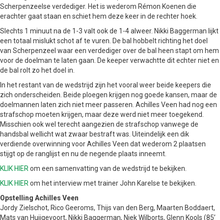
Scherpenzeelse verdediger. Het is wederom Rémon Koenen die
erachter gaat staan en schiet hem deze keer in de rechter hoek.
Slechts 1 minuut na de 1-3 valt ook de 1-4 alweer. Nikki Baggerman lijkt
een totaal mislukt schot af te vuren. De bal hobbelt richting het doel
van Scherpenzeel waar een verdediger over de bal heen stapt om hem
voor de doelman te laten gaan. De keeper verwachtte dit echter niet en
de bal rolt zo het doel in.
In het restant van de wedstrijd zijn het vooral weer beide keepers die
zich onderscheiden. Beide ploegen krijgen nog goede kansen, maar de
doelmannen laten zich niet meer passeren. Achilles Veen had nog een
strafschop moeten krijgen, maar deze werd niet meer toegekend.
Misschien ook wel terecht aangezien de strafschop vanwege de
handsbal wellicht wat zwaar bestraft was. Uiteindelijk een dik
verdiende overwinning voor Achilles Veen dat wederom 2 plaatsen
stijgt op de ranglijst en nu de negende plaats inneemt.
KLIK HIER
om een samenvatting van de wedstrijd te bekijken.
KLIK HIER
om het interview met trainer John Karelse te bekijken.
Opstelling Achilles Veen
Jordy Zielschot, Rico Geeroms, Thijs van den Berg, Maarten Boddaert,
Mats van Huijgevoort, Nikki Baggerman, Niek Wilborts, Glenn Kools (85’