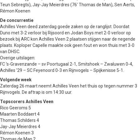
Teun Sebregts), Jay-Jay Meierdres (76’ Thomas de Man), Sen Aerts,
Rémon Koenen
De concurrentie
Achilles Veen deed zaterdag goede zaken op de ranglijst. Doordat
Duno met 3-2 verloor bij Rijsoord en Jodan Boys met 2-0 verloor op
bezoek bij ARC kon Achilles Veen 2 plaatsen stijgen naar de negende
plaats. Koploper Capelle maakte ook geen fout en won thuis met 3-0
van DHSC.
Overige uitslagen:
FC ’s-Gravenzande – sv Poortugaal 2-1, Smitshoek – Zwaluwen 0-4,
Achilles ’29 – SC Feyenoord 0-3 en Rijnvogels – Spijkenisse 5-1.
Volgende week
Zaterdag 26 maart neemt Achilles Veen het thuis op tegen nummer 3
Rijnvogels. De aftrap is om 14:30 uur.
Topscorers Achilles Veen
Rico Geeroms 5
Maarten Boddaert 4
Thomas Schilders 4
Jay-Jay Meierdres 4
Rémon Koenen 3
Thomas de Man 2