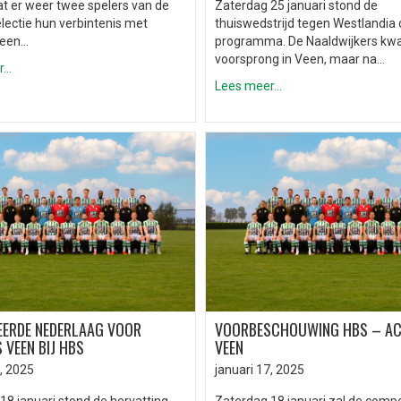
t er weer twee spelers van de
Zaterdag 25 januari stond de
electie hun verbintenis met
thuiswedstrijd tegen Westlandia 
Veen…
programma. De Naaldwijkers k
voorsprong in Veen, maar na…
..
Lees meer...
EERDE NEDERLAAG VOOR
VOORBESCHOUWING HBS – AC
 VEEN BIJ HBS
VEEN
, 2025
januari 17, 2025