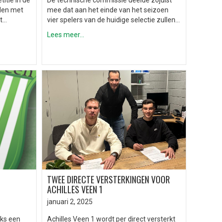
itie in de
De technische commissie deelde zojuist
rden met
mee dat aan het einde van het seizoen
et…
vier spelers van de huidige selectie zullen…
Lees meer...
TWEE DIRECTE VERSTERKINGEN VOOR
ACHILLES VEEN 1
januari 2, 2025
iks een
Achilles Veen 1 wordt per direct versterkt