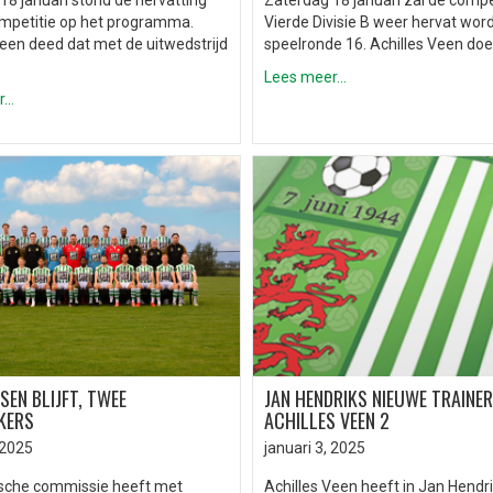
18 januari stond de hervatting
Zaterdag 18 januari zal de compet
mpetitie op het programma.
Vierde Divisie B weer hervat wo
Veen deed dat met de uitwedstrijd
speelronde 16. Achilles Veen do
Lees meer...
..
SEN BLIJFT, TWEE
JAN HENDRIKS NIEUWE TRAINER
KERS
ACHILLES VEEN 2
 2025
januari 3, 2025
sche commissie heeft met
Achilles Veen heeft in Jan Hendr